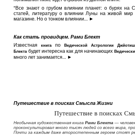
"Все знают о грубом влиянии планет: о бурях на 
статей, литературу о влиянии Луны на живой ми
магазине. Но о тонком влиянии...
►
Как стать провидцем. Рами Блект
Известная
по
книга
Ведической Астрологии Джйотиш
будет интересна как для начинающих
Блекта
Ведически
много лет занимается
...
►
Путешествие в поисках Смысла Жизни
Путешествие в поисках См
Необычная художественная книга
Рами Блекта
― человек
проконсультировал много тысяч людей со всего мира, пр
Почти за каждым даже второстепенным героем стоят ре