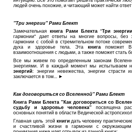
людей очень похожие, и читающий может найти ответ н
"Три энергии" Рами Блект
Замечательная
книга Рами Блекта
"
Три энерги
гармонии" дает ответы на многие вопросы, без 
гармонии с собой в стремительном потоке совреме
духа и здоровье тела. Эта
книга
поможет Ва
взаимоотношения с людьми, а также поможет стать б
Все мы живем по определенным законам Вселенн
энергиями. И в каждый момент мы испытываем н
энергий
: энергии невежества, энергии страсти и
заключается в том...
►
Как договориться со Вселенной" Рами Блект
Книга Рами Блекта "Как договориться со Вселе
судьбу и здоровье человека"
посвящена рас
основных понятий в области Ведической астропсихол
Главная цель этой
книги
дать человеку практически
и счастливой жизни в гармонии с окружающим
понимания ниже идет отрывок из данной книги: