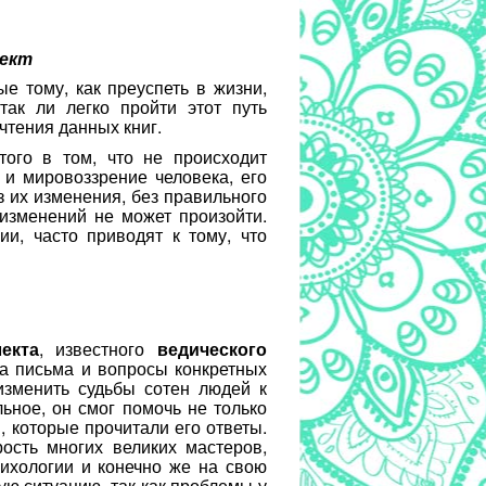
лект
е тому, как преуспеть в жизни,
так ли легко пройти этот путь
чтения данных книг.
ого в том, что не происходит
 и мировоззрение человека, его
 их изменения, без правильного
изменений не может произойти.
и, часто приводят к тому, что
екта
, известного
ведического
на письма и вопросы конкретных
изменить судьбы сотен людей к
ьное, он смог помочь не только
, которые прочитали его ответы.
ость многих великих мастеров,
сихологии и конечно же на свою
ую ситуацию, так как проблемы у