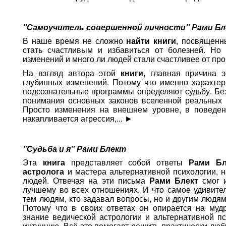
"Самоучитель совершенной личности" Рами Б
В наше время не сложно
найти книги
, посвященны
стать счастливым и избавиться от болезней. Но 
изменений и много ли людей стали счастливее от про
На взгляд автора этой
книги,
главная причина эт
глубинных изменений. Потому что именно характер
подсознательные программы определяют судьбу. Без
понимания основных законов вселенной реальных 
Просто изменения на внешнем уровне, в поведени
накапливается агрессия,...
►
"Судьба и я" Рами Блект
Эта
книга
представляет собой ответы
Рами Бл
астролога
и мастера альтернативной психологии, 
людей. Отвечая на эти письма
Рами Блект
смог 
лучшему во всех отношениях. И что самое удивител
тем людям, кто задавал вопросы, но и другим людям
Потому что в своих ответах он опирается на мудр
знание ведической астрологии и альтернативной п
интуицию. Всё это помогает решить практически люб