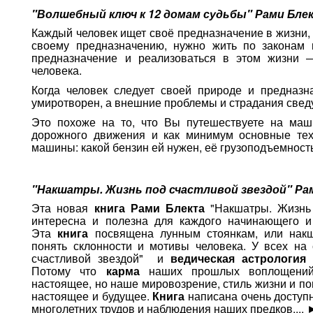
"Волшебный ключ к 12 домам судьбы" Рами Бле
Каждый человек ищет своё предназначение в жизни, 
своему предназначению, нужно жить по законам 
предназначение и реализоваться в этом жизни 
человека.
Когда человек следует своей природе и предназ
умиротворен, а внешние проблемы и страдания свед
Это похоже на то, что Вы путешествуете на маш
дорожного движения и как минимум основные тех
машины: какой бензин ей нужен, её грузоподъемность и
"Накшатры. Жизнь под счастливой звездой" Ра
Эта новая
книга
Рами Блекта
"Накшатры. Жизнь 
интересна и полезна для каждого начинающего и
Эта
книга
посвящена лунным стоянкам, или накш
понять склонности и мотивы человека. У всех на
счастливой звездой" и
ведическая астрология
п
Потому что
карма
наших прошлых воплощений 
настоящее, но наше мировозрение, стиль жизни и по
настоящее и будущее.
Книга
написана очень доступ
многолетних трудов и наблюдения наших предков....