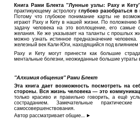
Книга Рами Блекта "Лунные узлы: Раху и Кету
практикующему астрологу
глубоко разобраться в
Потому что глубокое понимание карты не возмож
играют Раху и Кету в нашей жизни. По положению 
задачу человека на это воплощение, его самые 
желания. Ке же указывает на таланты с прошлых жи
можно узнать истинное предназначение человека
железный век Кали-Юги, находящийся под влиянием 
Раху и Кету могут принести как большие страд
ментальные болезни, неожиданные большие утраты вс
"Алхимия общения" Рами Блект
Эта книга дает возможность посмотреть на себ
стороны.
Вся жизнь человека — это коммуника
только красиво и правильно говорить, а ещё ус
состраданием. Замечательные практически
самосовершенствования.
Автор рассматривает общие...
►