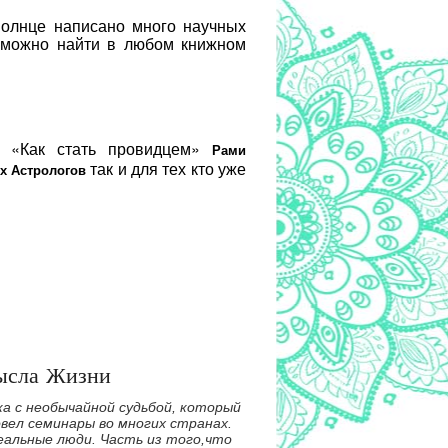
Солнце написано много научных
р можно найти в любом книжном
«Как стать провидцем»
Рами
так и для тех кто уже
х Астрологов
ысла Жизни
а с необычайной судьбой, который
овел семинары во многих странах.
альные люди. Часть из того,что