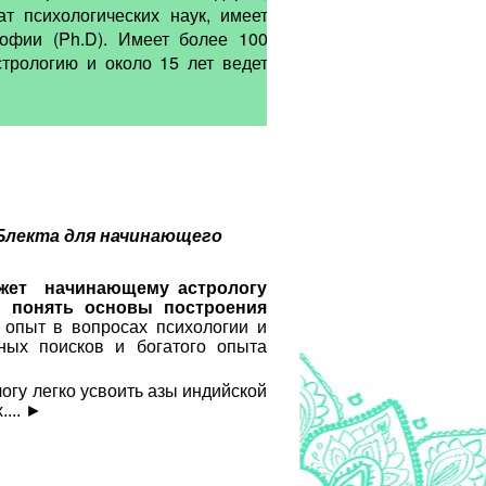
т психологических наук, имеет
софии (Ph.D). Имеет более 100
стрологию и около 15 лет ведет
Блекта для начинающего
ожет начинающему астрологу
и понять основы построения
опыт в вопросах психологии и
вных поисков и богатого опыта
гу легко усвоить азы индийской
...
►