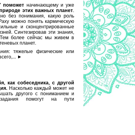
" поможет
начинающему и уже
 природе этих важных планет
.
но без понимания, какую роль
Раху можно понять кармическую
сильные и сконцентрированные
зней. Синтезировав эти знания,
. Тем более сейчас мы живем в
теневых планет.
ания: тяжелые физические или
его,...
►
я, как собеседника, с другой
ция.
Насколько каждый может не
лышать другого с пониманием и
е задания помогут на пути