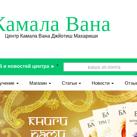
Камала Вана
Центр Камала Вана Джйотиш Махариши
й и новостей центра ►
*
учение
Магазин
Статьи
Новости
Отзы