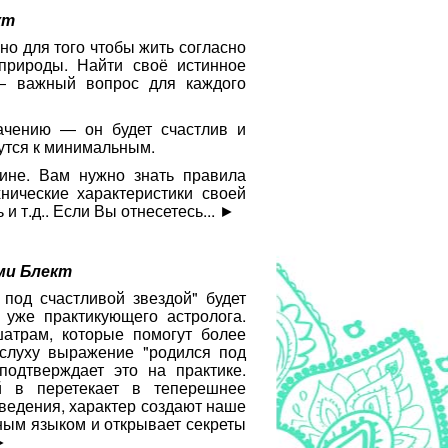
кт
но для того чтобы жить согласно
природы. Найти своё истинное
― важный вопрос для каждого
начению ― он будет счастлив и
утся к минимальным.
ине. Вам нужно знать правила
нические характеристики своей
 т.д.. Если Вы отнесетесь...
►
ми Блект
под счастливой звездой" будет
 уже практикующего астролога.
атрам, которые помогут более
 слуху выражение "родился под
одтверждает это на практике.
в перетекает в теперешнее
ведения, характер создают наше
ным языком и открывает секреты
►