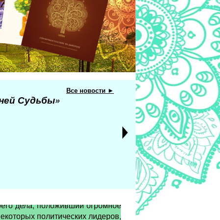
Все новости ►
еней Судьбы»
оего дела, положивший огромное
некоторых политических лидеров,