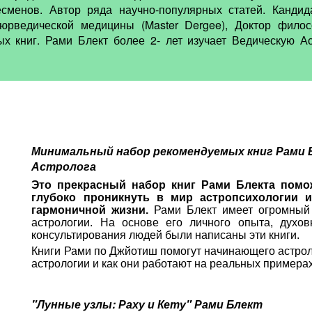
сменов. Автор ряда научно-популярных статей. Кандида
аюрведической медицины (Master Dergee), Доктор фило
ых книг. Рами Блект более 2- лет изучает Ведическую А
Минимальный набор рекомендуемых книг Рами 
Астролога
Это прекрасный набор книг Рами Блекта пом
глубоко проникнуть в мир астропсихологии 
гармоничной жизни.
Рами Блект имеет огромный 
астрологии. На основе его личного опыта, духо
консультирования людей были написаны эти книги.
Книги Рами по Джйотиш помогут начинающего астроло
астрологии и как они работают на реальных примерах.
"Лунные узлы: Раху и Кету" Рами Блект