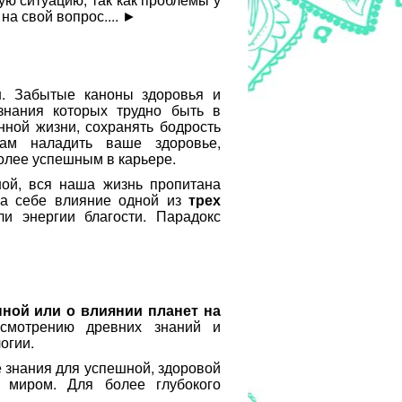
а свой вопрос....
►
и
. Забытые каноны здоровья и
знания которых трудно быть в
нной жизни, сохранять бодрость
м наладить ваше здоровье,
олее успешным в карьере.
ой, вся наша жизнь пропитана
а себе влияние одной из
трех
ли энергии благости. Парадокс
нной или о влиянии планет на
смотрению древних знаний и
огии.
е знания для успешной, здоровой
 миром. Для более глубокого