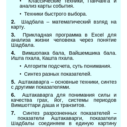
• Классические техники, Панчанга и
анализ карты события.
• Техники быстрого выбора.
Шадбала – математический взляд на
2.
карту.
Прикладная программа в Excel для
3.
анализа жизни человека через понятие
Шадбала.
Вимшопака бала, Вайшемшика бала.
4.
Ишта пхала, Кашта пхала.
• Алгоритм подсчета, суть понимания.
• Синтез разных показателей.
Аштакаварга – основные техники, синтез
5.
с другими показателями.
Аштакаварга для понимания силы и
6.
качества грах, йог, системы периодов
Вимшоттари даша и транзитов.
Синтез разрозненных показателей –
7.
показатели Аштакаварги, показатели
Шадбалы соединяем в единую картину