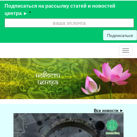
Подписаться на рассылку статей и новостей
центра ►
*
Подписаться
Toggl
navig
Все новости ►