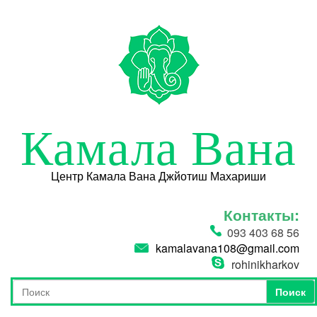
Перейти к основному содержанию
Камала Вана
Центр Камала Вана Джйотиш Махариши
Контакты:
093 403 68 56
kamalavana108@gmail.com
rohinikharkov
Поиск
Форма поиска
Поиск