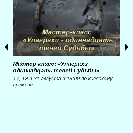
Мастер-класс: «Упаграхи -
Мас
одиннадцать теней Судьбы»
при
пер
17, 19 и 21 августа в 19:00 по киевскому
времени
Мож