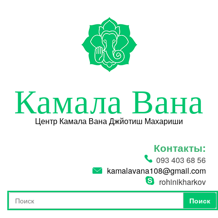
Перейти к основному содержанию
Камала Вана
Центр Камала Вана Джйотиш Махариши
Контакты:
093 403 68 56
kamalavana108@gmail.com
rohinikharkov
Поиск
Форма поиска
Поиск