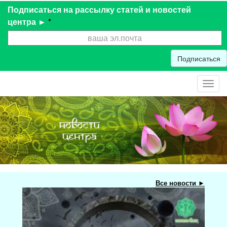
Подписаться на рассылку статей и новостей
центра ►
*
Подписаться
Toggl
navig
Все новости ►