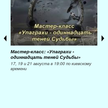
Мастер-класс: «Упаграхи -
Мас
одиннадцать теней Судьбы»
при
пер
17, 19 и 21 августа в 19:00 по киевскому
времени
Мож