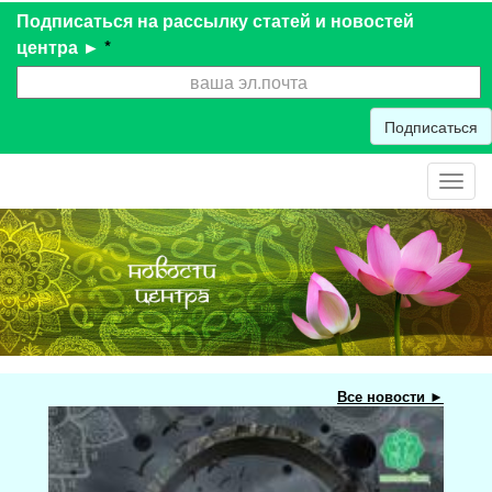
Подписаться на рассылку статей и новостей
центра ►
*
Подписаться
Toggl
navig
Все новости ►