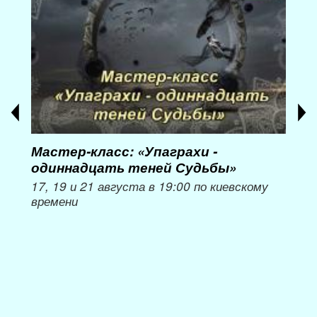
Мастер-класс: «Упаграхи -
Мас
одиннадцать теней Судьбы»
при
пер
17, 19 и 21 августа в 19:00 по киевскому
времени
Мож