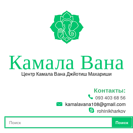
Перейти к основному содержанию
Камала Вана
Центр Камала Вана Джйотиш Махариши
Контакты:
093 403 68 56
kamalavana108@gmail.com
rohinikharkov
Поиск
Форма поиска
Поиск