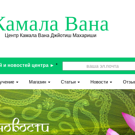
Камала Вана
Центр Камала Вана Джйотиш Махариши
й и новостей центра ►
*
учение
Магазин
Статьи
Новости
Отзы