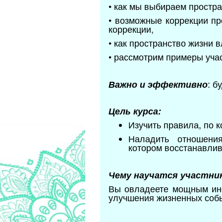
• как мы выбираем простр
• возможные коррекции пр
коррекции,
• как пространство жизни в
• рассмотрим примеры учас
: б
Важно и эффективно
Цель курса:
Изучить правила, по 
Наладить отношения 
котором восстанавлив
Ч
ему научатся участник
Вы овладеете мощным инс
улучшения жизненных соб