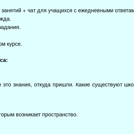
х занятий + чат для учащихся с ежедневными ответа
жда.
адания.
м курсе.
са:
е это знания, откуда пришли. Какие существуют шк
торым возникает пространство.