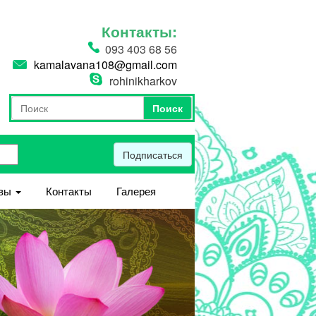
Контакты:
093 403 68 56
kamalavana108@gmail.com
rohinikharkov
Поиск
Форма поиска
Поиск
Подписаться
вы
Контакты
Галерея