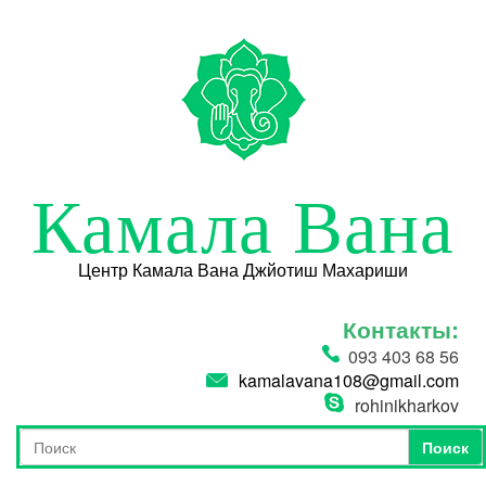
Перейти к основному содержанию
Камала Вана
Центр Камала Вана Джйотиш Махариши
Контакты:
093 403 68 56
kamalavana108@gmail.com
rohinikharkov
Поиск
Форма поиска
Поиск