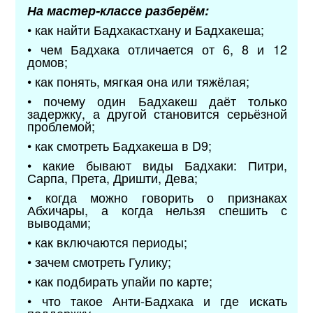
На мастер-классе разберём:
• как найти Бадхакастхану и Бадхакеша;
• чем Бадхака отличается от 6, 8 и 12
домов;
• как понять, мягкая она или тяжёлая;
• почему один Бадхакеш даёт только
задержку, а другой становится серьёзной
проблемой;
• как смотреть Бадхакеша в D9;
• какие бывают виды Бадхаки: Питри,
Сарпа, Прета, Дришти, Дева;
• когда можно говорить о признаках
Абхичары, а когда нельзя спешить с
выводами;
• как включаются периоды;
• зачем смотреть Гулику;
• как подбирать упайи по карте;
• что такое Анти-Бадхака и где искать
поддержку.