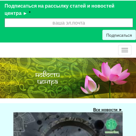
Подписаться на рассылку статей и новостей
центра ►
*
Подписаться
Toggl
navig
Все новости ►