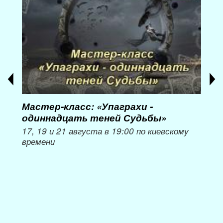
Мастер-класс: «Упаграхи -
Мас
одиннадцать теней Судьбы»
при
пер
17, 19 и 21 августа в 19:00 по киевскому
времени
Мож