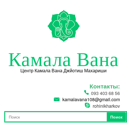
Перейти к основному содержанию
Камала Вана
Центр Камала Вана Джйотиш Махариши
Контакты:
093 403 68 56
kamalavana108@gmail.com
rohinikharkov
Поиск
Форма поиска
Поиск