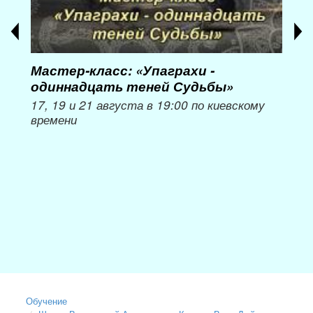
Мастер-класс: «Упаграхи -
Мас
одиннадцать теней Судьбы»
при
пер
17, 19 и 21 августа в 19:00 по киевскому
времени
Мож
Обучение