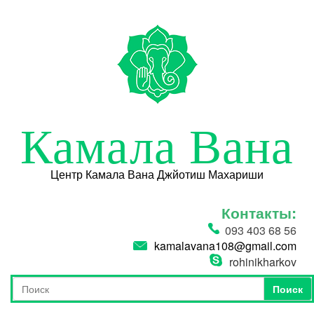
Перейти к основному содержанию
Камала Вана
Центр Камала Вана Джйотиш Махариши
Контакты:
093 403 68 56
kamalavana108@gmail.com
rohinikharkov
Поиск
Форма поиска
Поиск