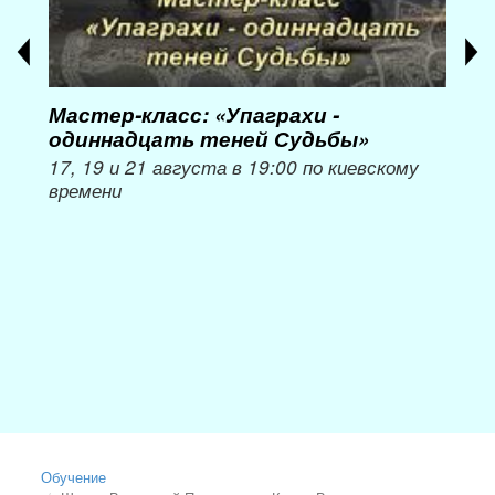
Мастер-класс: «Упаграхи -
Мас
одиннадцать теней Судьбы»
при
пер
17, 19 и 21 августа в 19:00 по киевскому
времени
Мож
Обучение