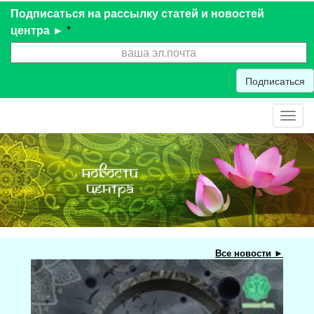
Подписаться на рассылку статей и новостей
центра ►
*
Подписаться
Toggl
navig
Все новости ►