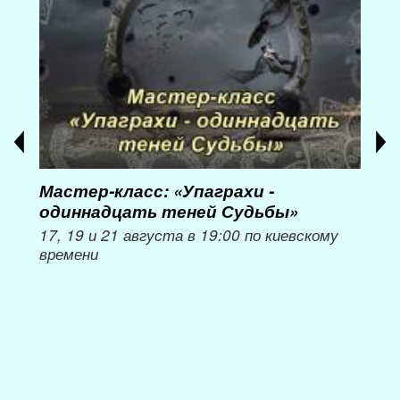
Мастер-класс: «Упаграхи -
Мас
одиннадцать теней Судьбы»
при
пер
17, 19 и 21 августа в 19:00 по киевскому
времени
Мож