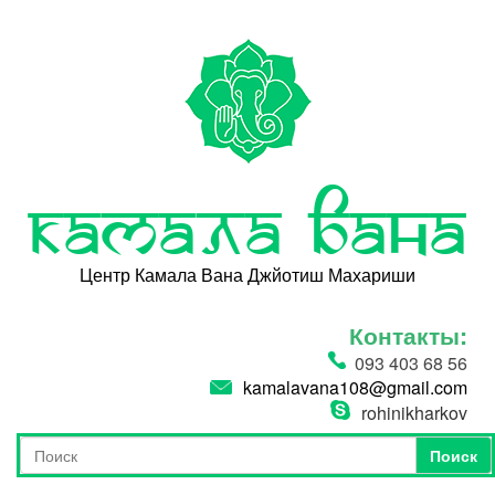
Перейти к основному содержанию
Камала Вана
Центр Камала Вана Джйотиш Махариши
Контакты:
093 403 68 56
kamalavana108@gmail.com
rohinikharkov
Поиск
Форма поиска
Поиск