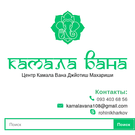
Перейти к основному содержанию
Камала Вана
Центр Камала Вана Джйотиш Махариши
Контакты:
093 403 68 56
kamalavana108@gmail.com
rohinikharkov
Поиск
Форма поиска
Поиск