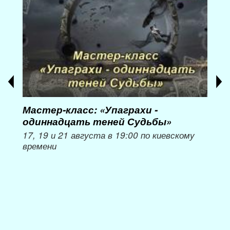
Мастер-класс: «Упаграхи -
Мас
одиннадцать теней Судьбы»
при
пер
17, 19 и 21 августа в 19:00 по киевскому
времени
Мож