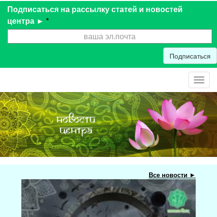
Подписаться на рассылку статей и новостей
центра ►
*
Подписаться
Toggl
navig
Все новости ►