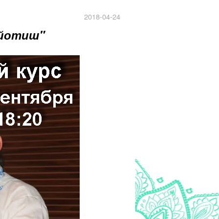
2018-04-24
жйотиш"