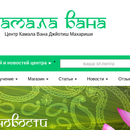
Камала Вана
Центр Камала Вана Джйотиш Махариши
й и новостей центра ►
*
учение
Магазин
Статьи
Новости
Отзы