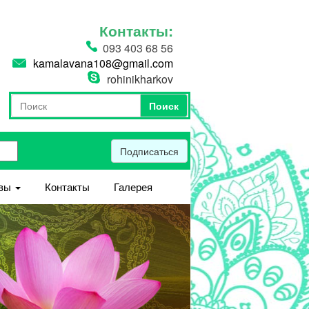
Контакты:
093 403 68 56
kamalavana108@gmail.com
rohinikharkov
Поиск
Форма поиска
Поиск
Подписаться
вы
Контакты
Галерея