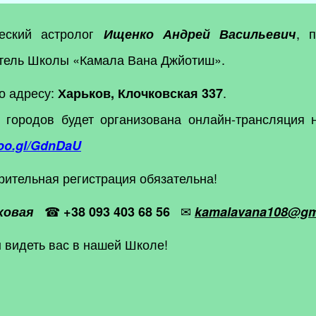
еский астролог
, 
Ищенко Андрей Васильевич
атель Школы «Камала Вана
Джйотиш
».
о адресу:
.
Харьков, Клочковская 337
х городов будет организована онлайн-трансляция 
goo.gl/GdnDaU
рительная регистрация обязательна!
☎
✉
ховая
+38 093 403 68 56
kamalavana108@gm
 видеть вас в нашей Школе!