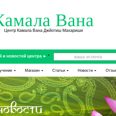
Камала Вана
Центр Камала Вана Джйотиш Махариши
й и новостей центра ►
*
учение
Магазин
Статьи
Новости
Отзы