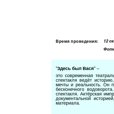
12 о
Время проведения:
Фото
"
" –
Здесь был Вася
это современная театраль
спектакля ведёт историю
мечты и реальность. Он 
бесконечного водоворота
спектакля. Актёрская имп
документальной историе
материала.