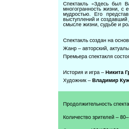
Спектакль «Здесь был В
многогранность жизни, с 
мудростью. Его предста
выступлений и создавший 
смысле жизни, судьбе и ро
Спектакль создан на осно
Жанр – авторский, актуаль
Премьера спектакля состоя
История и игра –
Никита Г
Художник –
Владимир Ку
Продолжительность спектак
Количество зрителей – 80–