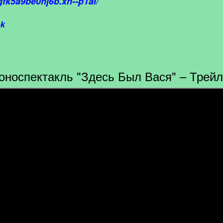
gfk5a9be0hj6b.xn--p1ai/
ok
оноспектакль "Здесь Был Вася" – Трей