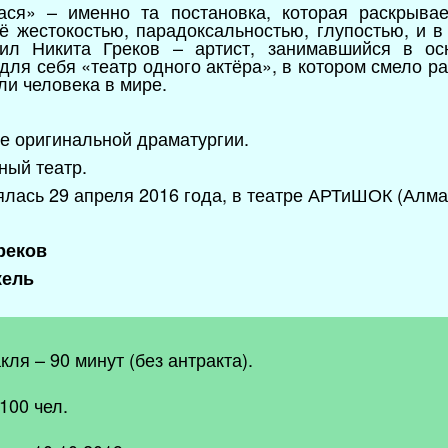
ася» – именно та постановка, которая раскрыва
её жестокостью, парадоксальностью, глупостью, и в
вил Никита Греков – артист, занимавшийся в ос
для себя «театр одного актёра», в котором смело р
ли человека в мире.
ве оригинальной драматургии.
ный театр.
лась 29 апреля 2016 года, в театре АРТиШОК (Алмат
реков
жель
ля – 90 минут (без антракта).
100 чел.