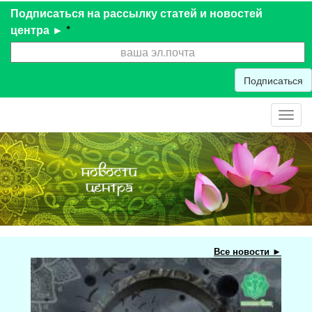
Подписаться на рассылку статей и новостей
центра ►
*
Подписаться
Toggl
navig
Все новости ►
Мас
при