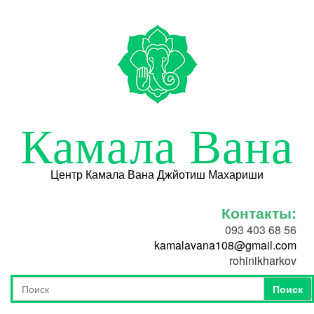
Перейти к основному содержанию
Камала Вана
Центр Камала Вана Джйотиш Махариши
Контакты:
093 403 68 56
kamalavana108@gmail.com
rohinikharkov
Поиск
Форма поиска
Поиск