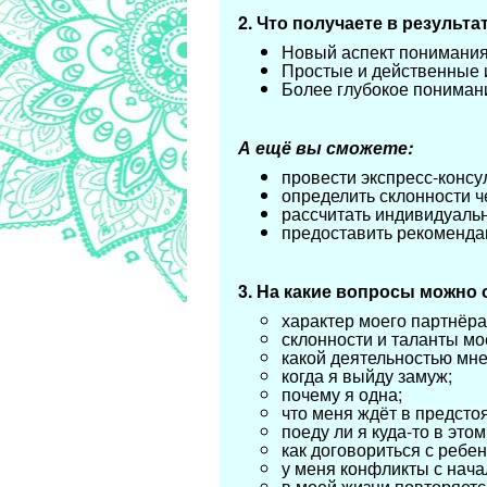
2. Что получаете в результ
Новый аспект понимания 
Простые и действенные 
Более глубокое понимани
А ещё вы сможете:
провести экспресс-консу
определить склонности ч
рассчитать индивидуальн
предоставить рекоменда
3. На какие вопросы можно
характер моего партнёр
склонности и таланты мо
какой деятельностью мне
когда я выйду замуж;
почему я одна;
что меня ждёт в предсто
поеду ли я куда-то в этом
как договориться с ребе
у меня конфликты с нача
в моей жизни повторяется