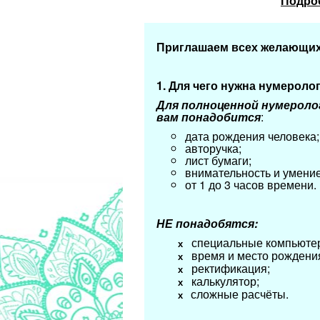
Подро
Приглашаем всех желающих
1. Для чего нужна нумероло
Для полноценной нумероло
вам понадобится
:
дата рождения человека;
авторучка;
лист бумаги;
внимательность и умение
от 1 до 3 часов времени.
НЕ понадобятся:
специальные компьютер
х
время и место рождени
х
ректификация;
х
калькулятор;
х
сложные расчёты.
х