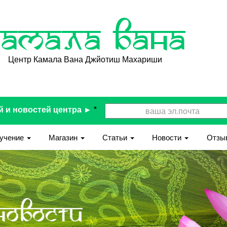
Камала Вана
Центр Камала Вана Джйотиш Махариши
й и новостей центра ►
*
учение
Магазин
Статьи
Новости
Отзы