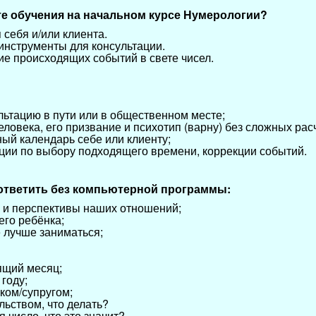
ате обучения на начальном курсе Нумерологии?
себя и/или клиента.
инструменты для консультации.
е происходящих событий в свете чисел.
льтацию в пути или в общественном месте;
еловека, его призвание и психотип (варну) без сложных рас
ый календарь себе или клиенту;
ции по выбору подходящего времени, коррекции событий.
 ответить без компьютерной программы:
а и перспективы наших отношений;
его ребёнка;
 лучше заниматься;
ящий месяц;
 году;
нком/супругом;
льством, что делать?
 число, что это значит?