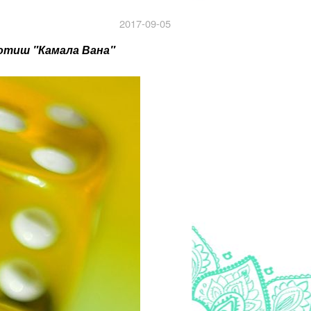
2017-09-05
отиш "Камала Вана"