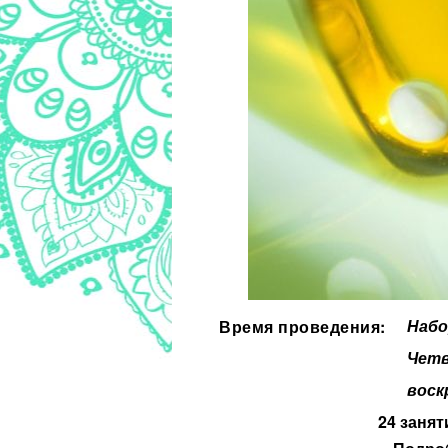
Набо
Время проведения:
Четв
воск
24 занят