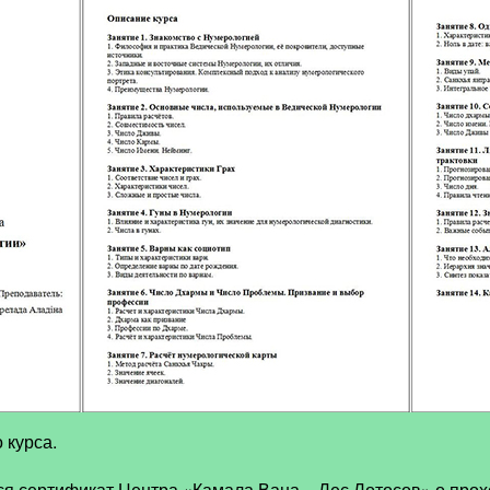
 курса.
ся сертификат Центра «Камала Вана – Лес Лотосов» о прох