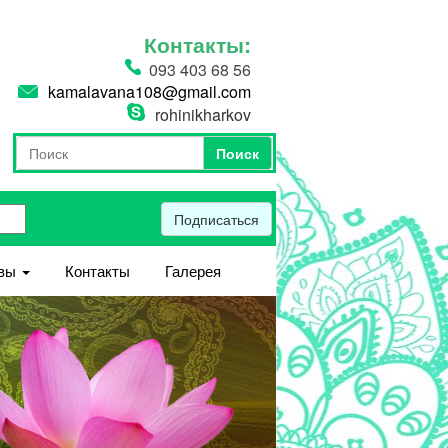
Контакты:
093 403 68 56
kamalavana108@gmail.com
rohinikharkov
Поиск
Форма поиска
Поиск
Подписаться
вы
Контакты
Галерея