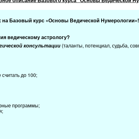
бное описание Базового курса "Основы Ведической Н
 на Базовый курс «Основы Ведической Нумерологии»!
гия ведическому астрологу?
гической консультации
(таланты, потенциал, судьба, сов
 считать до 100;
ные программы;
я;