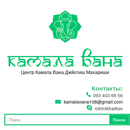
Перейти к основному содержанию
Камала Вана
Центр Камала Вана Джйотиш Махариши
Контакты:
093 403 68 56
kamalavana108@gmail.com
rohinikharkov
Поиск
Форма поиска
Поиск