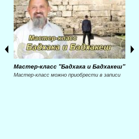
Мастер-класс "Бадхака и Бадхакеш"
Мас
ий
вре
Мастер-класс можно приобрести в записи
ни»
Мет
Мож