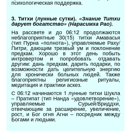
психологическая поддержка.
3. Титхи (лунные сутки).
«Знание Титхи
дарует богатство» (Нарасимха Рао).
На рассвете и до 06:12 продолжаются
неблагоприятные 30(15) титхи Амавасья
(тип Пурна «полнота»), управляемые Раху/
Питри, дающим трезвый ум и поклонение
предкам. Хорошо в этот день побыть
интровертом и попробовать отдавать
другим: дань предкам, дарить подарки, по
возможности дать целительную энергию
для хронически больных людей. Также
благоприятны религиозные ритуалы,
медитация и практики аскез.
С 06:12 начинаются 1 лунные титхи Шукла
– Пратипат (тип Нанда «удовлетворение»),
управляемые Сурьей/Вриддхи,
отвечающим за расширение, увеличение,
рост, и Бог огня Агни – посредник между
Богами и людьми.