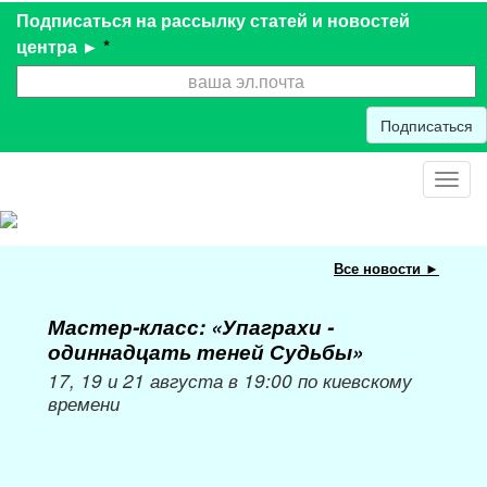
Подписаться на рассылку статей и новостей
центра ►
*
Подписаться
Toggl
navig
Все новости ►
Мастер-класс: «Упаграхи -
Мас
одиннадцать теней Судьбы»
при
пер
17, 19 и 21 августа в 19:00 по киевскому
времени
Мож