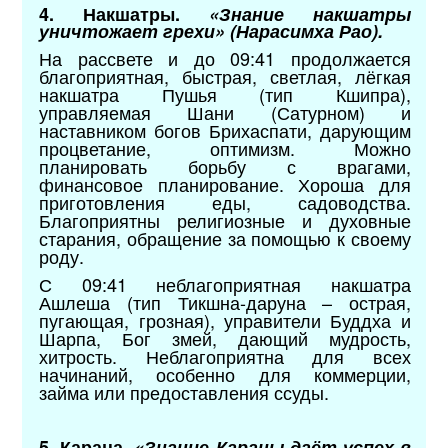
4. Накшатры.
«Знание накшатры
уничтожает грехи» (Нарасимха Рао).
На рассвете и до 09:41 продолжается
благоприятная, быстрая, светлая, лёгкая
накшатра Пушья (тип Кшипра),
управляемая Шани (Сатурном) и
наставником богов Брихаспати, дарующим
процветание, оптимизм. Можно
планировать борьбу с врагами,
финансовое планирование. Хороша для
приготовления еды, садоводства.
Благоприятны религиозные и духовные
старания, обращение за помощью к своему
роду.
С 09:41 неблагоприятная накшатра
Ашлеша (тип Тикшна-даруна – острая,
пугающая, грозная), управители Буддха и
Шарпа, Бог змей, дающий мудрость,
хитрость. Неблагоприятна для всех
начинаний, особенно для коммерции,
займа или предоставления ссуды.
5. Карана.
«Знание Караны даёт успех в