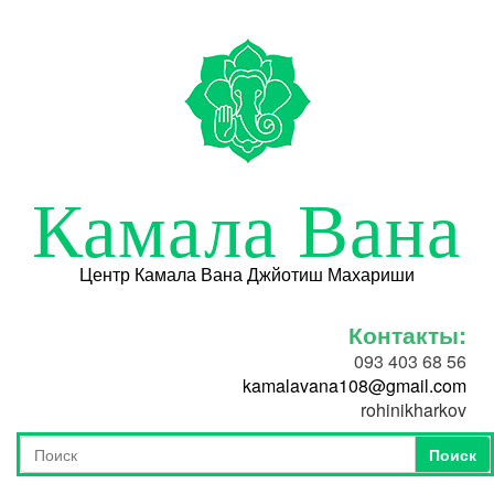
Перейти к основному содержанию
Камала Вана
Центр Камала Вана Джйотиш Махариши
Контакты:
093 403 68 56
kamalavana108@gmail.com
rohinikharkov
Поиск
Форма поиска
Поиск