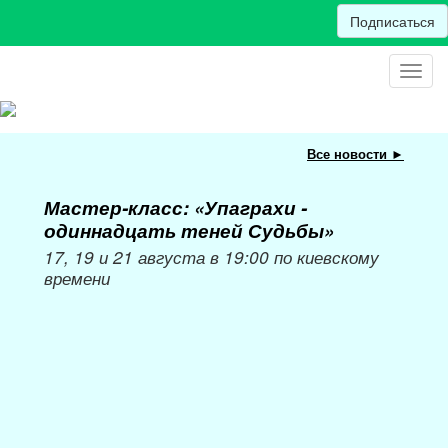
Подписаться
Toggl
navig
Все новости ►
Мастер-класс: «Упаграхи -
Мас
одиннадцать теней Судьбы»
при
пер
17, 19 и 21 августа в 19:00 по киевскому
времени
Мож