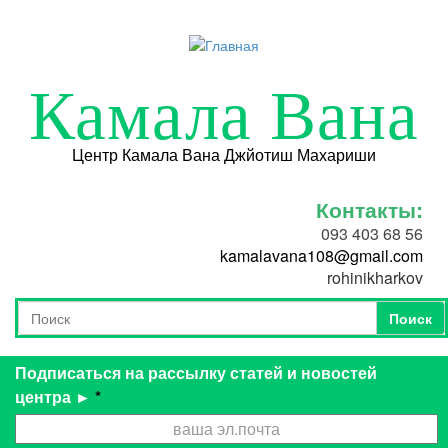
Перейти к основному содержанию
Камала Вана
Центр Камала Вана Джйотиш Махариши
Контакты:
093 403 68 56
kamalavana108@gmail.com
rohinikharkov
Поиск
Форма поиска
Поиск
Подписаться на рассылку статей и новостей
центра ►
*