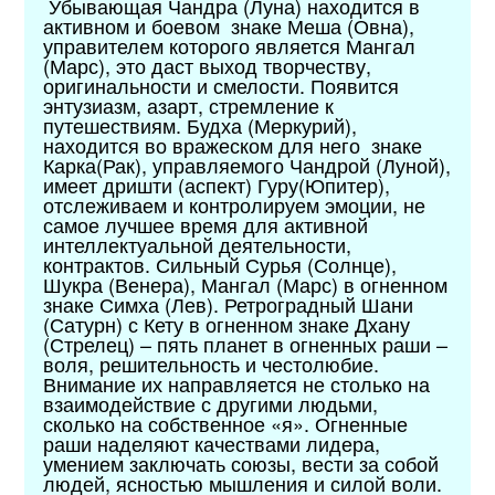
Убывающая Чандра (Луна) находится в
активном и боевом знаке Меша (Овна),
управителем которого является Мангал
(Марс), это даст выход творчеству,
оригинальности и смелости. Появится
энтузиазм, азарт, стремление к
путешествиям. Будха (Меркурий),
находится во вражеском для него знаке
Карка(Рак), управляемого Чандрой (Луной),
имеет дришти (аспект) Гуру(Юпитер),
отслеживаем и контролируем эмоции, не
самое лучшее время для активной
интеллектуальной деятельности,
контрактов. Сильный Сурья (Солнце),
Шукра (Венера), Мангал (Марс) в огненном
знаке Симха (Лев). Ретроградный Шани
(Сатурн) с Кету в огненном знаке Дхану
(Стрелец) – пять планет в огненных раши –
воля, решительность и честолюбие.
Внимание их направляется не столько на
взаимодействие с другими людьми,
сколько на собственное «я». Огненные
раши наделяют качествами лидера,
умением заключать союзы, вести за собой
людей, ясностью мышления и силой воли.