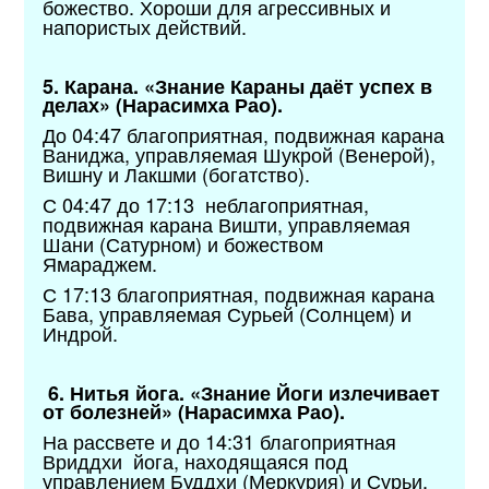
божество. Хороши для агрессивных и
напористых действий.
5. Карана. «Знание Караны даёт успех в
делах» (Нарасимха Рао).
До 04:47 благоприятная, подвижная карана
Ваниджа, управляемая Шукрой (Венерой),
Вишну и Лакшми (богатство).
С 04:47 до 17:13 неблагоприятная,
подвижная карана Вишти, управляемая
Шани (Сатурном) и божеством
Ямараджем.
С 17:13 благоприятная, подвижная карана
Бава, управляемая Сурьей (Солнцем) и
Индрой.
6. Нитья йога. «Знание Йоги излечивает
от болезней» (Нарасимха Рао).
На рассвете и до 14:31 благоприятная
Вриддхи йога, находящаяся под
управлением Буддхи (Меркурия) и Сурьи,