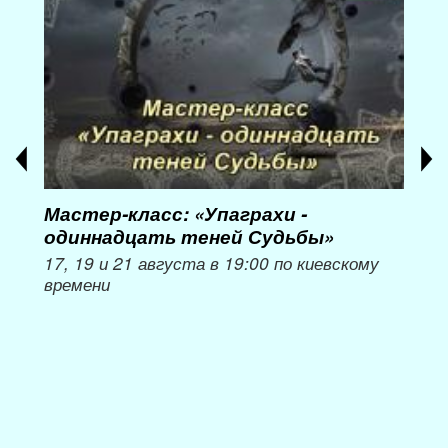
Мастер-класс: «Упаграхи -
Мас
одиннадцать теней Судьбы»
при
пер
17, 19 и 21 августа в 19:00 по киевскому
времени
Мож