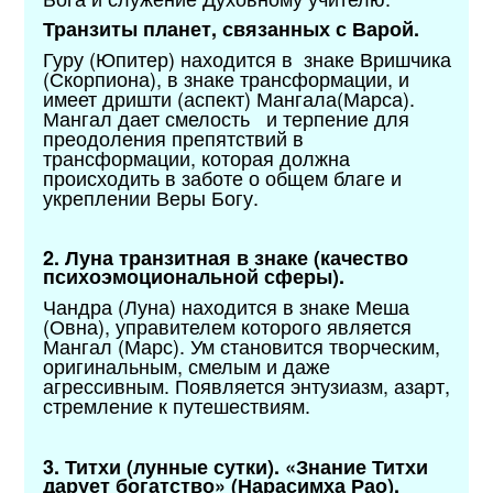
Транзиты планет, связанных с Варой.
Гуру (Юпитер) находится в знаке Вришчика
(Скорпиона), в знаке трансформации, и
имеет дришти (аспект) Мангала(Марса).
Мангал дает смелость и терпение для
преодоления препятствий в
трансформации, которая должна
происходить в заботе о общем благе и
укреплении Веры Богу.
2. Луна транзитная в знаке (качество
психоэмоциональной сферы).
Чандра (Луна) находится в знаке Меша
(Овна), управителем которого является
Мангал (Марс). Ум становится творческим,
оригинальным, смелым и даже
агрессивным. Появляется энтузиазм, азарт,
стремление к путешествиям.
3. Титхи (лунные сутки). «Знание Титхи
дарует богатство» (Нарасимха Рао).