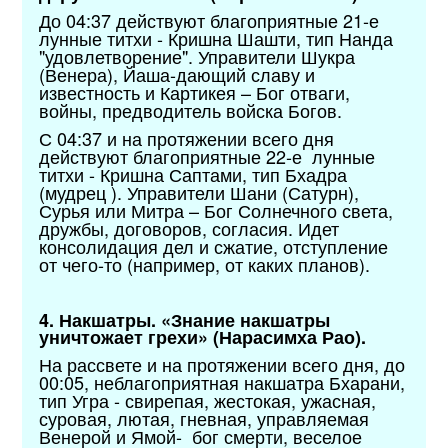
До 04:37 действуют благоприятные 21-е
лунные титхи - Кришна Шашти, тип Нанда
"удовлетворение". Управители Шукра
(Венера), Йаша-дающий славу и
известность и Картикея – Бог отваги,
войны, предводитель войска Богов.
С 04:37 и на протяжении всего дня
действуют благоприятные 22-е лунные
титхи - Кришна Саптами, тип Бхадра
(мудрец ). Управители Шани (Сатурн),
Сурья или Митра – Бог Солнечного света,
дружбы, договоров, согласия. Идет
консолидация дел и сжатие, отступление
от чего-то (например, от каких планов).
4. Накшатры. «Знание накшатры
уничтожает грехи» (Нарасимха Рао).
На рассвете и на протяжении всего дня, до
00:05, неблагоприятная накшатра Бхарани,
тип Угра - свирепая, жестокая, ужасная,
суровая, лютая, гневная, управляемая
Венерой и Ямой- бог смерти, веселое