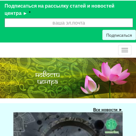
Подписаться на рассылку статей и новостей
центра ►
*
Подписаться
Toggl
navig
Все новости ►