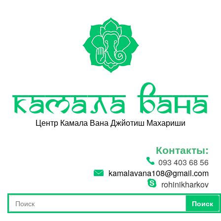
Перейти к основному содержанию
Камала Вана
Центр Камала Вана Джйотиш Махариши
Контакты:
093 403 68 56
kamalavana108@gmail.com
rohinikharkov
Поиск
Форма поиска
Поиск