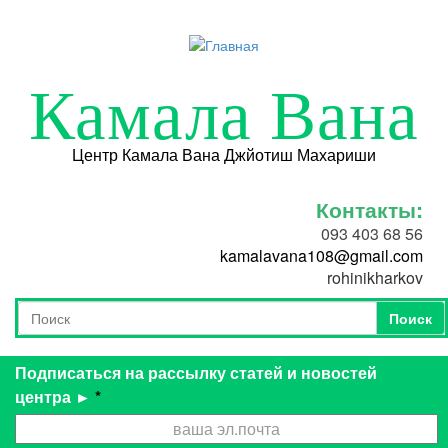
Перейти к основному содержанию
Камала Вана
Центр Камала Вана Джйотиш Махариши
Контакты:
093 403 68 56
kamalavana108@gmail.com
rohinikharkov
Поиск
Форма поиска
Поиск
Подписаться на рассылку статей и новостей
центра ►
*