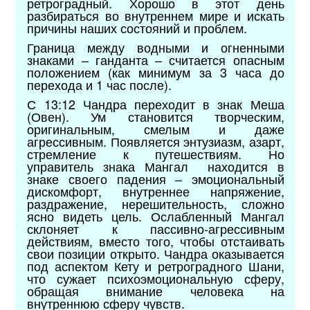
ретроградный. Хорошо в этот день
разбираться во внутреннем мире и искать
причины наших состояний и проблем.
Граница между водными и огненными
знаками – ганданта – считается опасным
положением (как минимум за 3 часа до
перехода и 1 час после).
С 13:12 Чандра переходит в знак Меша
(Овен). Ум становится творческим,
оригинальным, смелым и даже
агрессивным. Появляется энтузиазм, азарт,
стремление к путешествиям. Но
управитель знака Мангал находится в
знаке своего падения – эмоциональный
дискомфорт, внутреннее напряжение,
раздражение, нерешительность, сложно
ясно видеть цель. Ослабленный Мангал
склоняет к пассивно-агрессивным
действиям, вместо того, чтобы отстаивать
свои позиции открыто. Чандра оказывается
под аспектом Кету и ретроградного Шани,
что сужает психоэмоциональную сферу,
обращая внимание человека на
внутреннюю сферу чувств.