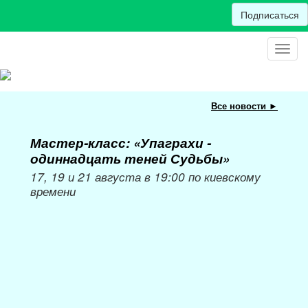
Подписаться
Toggl
navig
Все новости ►
Мастер-класс: «Упаграхи -
Мас
одиннадцать теней Судьбы»
при
пер
17, 19 и 21 августа в 19:00 по киевскому
времени
Мож