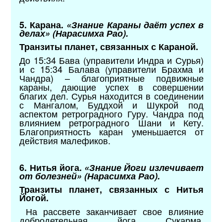
5. Карана.
«Знание Караны даёт успех в
делах» (Нарасимха Рао).
Транзиты планет, связанных с Караной.
До 15:34 Бава (управители Индра и Сурья)
и с 15:34 Балава (управители Брахма и
Чандра) – благоприятные подвижные
караны, дающие успех в совершении
благих дел. Сурья находится в соединении
с Мангалом, Буддхой и Шукрой под
аспектом ретроградного Гуру. Чандра под
влиянием ретроградного Шани и Кету.
Благоприятность каран уменьшается от
действия малефиков.
6. Нитья йога.
«Знание Йоги излечивает
от болезней» (Нарасимха Рао).
Транзиты планет, связанных с Нитья
Йогой.
На рассвете заканчивает свое влияние
добродетельная йога Сукарма,