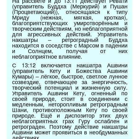
На рассвете и до 13:11 действует Ревати
(управитель Буддха (Меркурий) и Пушан
(Процветающий)), относящаяся к типу
Мриду (нежная, мягкая, кроткая),
благоприятствующих умиротворённым и
творческим действиям, но неблагоприятной
для агрессивных действий. Управитель
накшатры – ретроградный Буддха
находится в соседстве с Марсом в падении
и Солнцем, получая от них
неблагоприятное влияние.
С 13:12 включается накшатра Ашвини
(управитель Кету и Божества Ашвини
Кумары) – лёгкое, быстрое, светлое лунное
созвездие, отвечающее за энергичность,
творческий потенциал и жизненную силу.
Управитель Ашвини Кету, огненный по
своей природе, стоит в соединении с
медленным, неторопливым ретроградным
Шани, противоположным Кету по своей
природе. Ещё и диспозитор этих двух
неблагоприятных грах Гуру ослаблен и
ретрограден. Поэтому действие накшатры
Ашвини может проявиться в необдуманных
действиях.