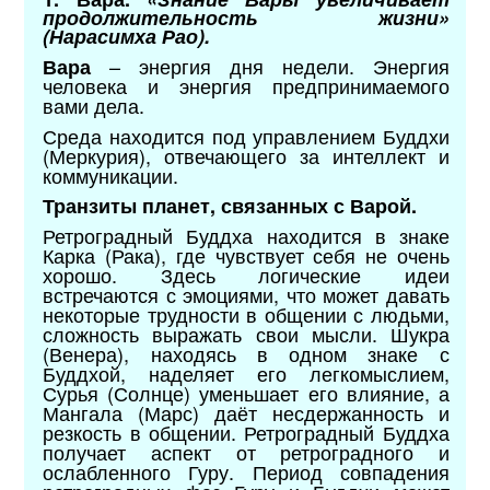
продолжительность жизни»
(Нарасимха Рао).
– энергия дня недели. Энергия
Вара
человека и энергия предпринимаемого
вами дела.
Среда находится под управлением Буддхи
(Меркурия), отвечающего за интеллект и
коммуникации.
Транзиты планет, связанных с Варой.
Ретроградный Буддха находится в знаке
Карка (Рака), где чувствует себя не очень
хорошо. Здесь логические идеи
встречаются с эмоциями, что может давать
некоторые трудности в общении с людьми,
сложность выражать свои мысли. Шукра
(Венера), находясь в одном знаке с
Буддхой, наделяет его легкомыслием,
Сурья (Солнце) уменьшает его влияние, а
Мангала (Марс) даёт несдержанность и
резкость в общении. Ретроградный Буддха
получает аспект от ретроградного и
ослабленного Гуру. Период совпадения