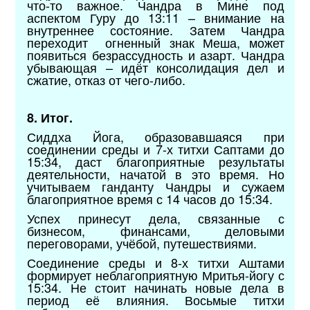
что-то важное. Чандра в Мине под
аспектом Гуру до 13:11 – внимание на
внутреннее состояние. Затем Чандра
переходит огненный знак Меша, может
появиться безрассудность и азарт. Чандра
убывающая – идёт консолидация дел и
сжатие, отказ от чего-либо.
8. Итог.
Сиддха Йога, образовавшаяся при
соединении среды и 7-х титхи Саптами до
15:34, даст благоприятные результаты
деятельности, начатой в это время. Но
учитываем ганданту Чандры и сужаем
благоприятное время с 14 часов до 15:34.
Успех принесут дела, связанные с
бизнесом, финансами, деловыми
переговорами, учёбой, путешествиями.
Соединение среды и 8-х титхи Аштами
формирует неблагоприятную Мритья-йогу с
15:34. Не стоит начинать новые дела в
период её влияния. Восьмые титхи