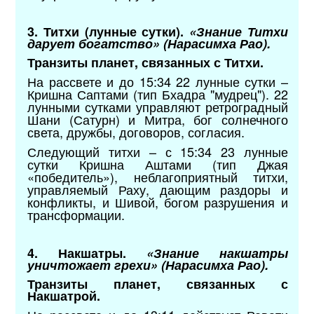
3. Титхи (лунные сутки).
«Знание Титхи
дарует богатство» (Нарасимха Рао).
Транзиты планет, связанных с Титхи.
На рассвете и до 15:34 22 лунные сутки –
Кришна Саптами (тип Бхадра "мудрец"). 22
лунными сутками управляют ретроградный
Шани (Сатурн) и Митра, бог солнечного
света, дружбы, договоров, согласия.
Следующий титхи – с 15:34 23 лунные
сутки Кришна Аштами (тип Джая
«победитель»), неблагоприятный титхи,
управляемый Раху, дающим раздоры и
конфликты, и Шивой, богом разрушения и
трансформации.
4. Накшатры.
«Знание накшатры
уничтожает грехи» (Нарасимха Рао).
Транзиты планет, связанных с
Накшатрой.