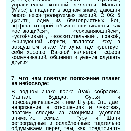
управителем которой является Мангал
(Марс) в падении в водном знаке, дающий
много неконтролируемых эмоций. С 06:15
Дхрити, одна из благоприятных йог,
эффект которой обычно описывается как
«остающийся», «сохраняющийся»,
«устойчивый», «восхитительный». Грахой,
курирующей Дхрити, является Раху в
воздушном знаке Митхуна, где чувствует
себя хорошо. Важной является сфера
коммуникаций, общения и умение слушать
других.
7. Что нам советует положение планет
на небосводе:
В водном знаке Карка (Рак) собрались
Мангал, Буддха, Сурья и
присоединившаяся к ним Шукра. Это даёт
напряжение в отношениях и чувствах,
поэтому следим за эмоциями, уделяем
внимание семье. Гуру и Шани
ретроградные и ослабленные: тщательно
обдумываем перед тем, как предпринять