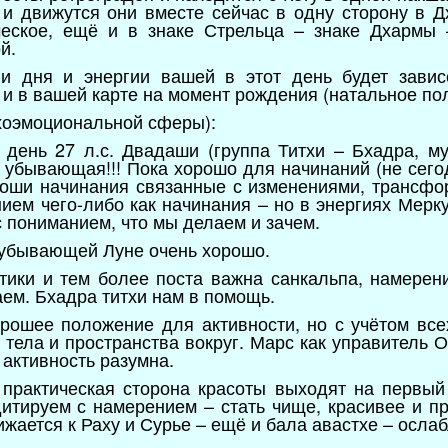
и движутся они вместе сейчас в одну сторону в Дх
еское, ещё и в знаке Стрельца – знаке Дхармы 
й.
и дня и энергии вашей в этот день будет завис
 и в вашей карте на момент рождения (натальное по
хоэмоциональной сферы):
 день 27 л.с. Двадаши (группа Титхи – Бхадра, м
а убывающая!!! Пока хорошо для начинаний (не сего
оши начинания связанные с изменениями, трансфо
ием чего-либо как начинания – но в энергиях Мерк
с пониманием, что мы делаем и зачем.
а убывающей Луне очень хорошо.
тики и тем более поста важна санкальпа, намерен
аем. Бхадра титхи нам в помощь.
рошее положение для активности, но с учётом все
 тела и пространства вокруг. Марс как управитель 
активность разумна.
 практическая сторона красоты выходят на первый
итируем с намерением – стать чище, красивее и при
жается к Раху и Сурье – ещё и бала авастхе – ослаб