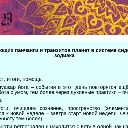
ющих панчанги и транзитов планет в системе сид
зодиака
т, итоги, помощь.
пушкар йога – события в этот день повторятся ещ
ота с умом, тем более через духовные практики – о
.
ги, очищаем сознание, пространство (элемента
ся к новой неделе – завтра старт новой недели. О
убботу тем более).
боты ретрограден и находится с Кету в одной накшат