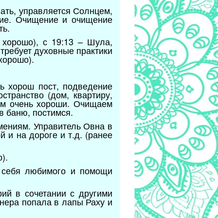
гать, управляется Солнцем,
ние. Очищение и очищение
ть.
хорошо), с 19:13 – Шула,
 требует духовные практики
хорошо).
ь хорош пост, подведение
странство (дом, квартиру,
нем очень хороши. Очищаем
в баню, постимся.
тмениям. Управитель Овна в
 и на дороге и т.д. (ранее
о).
и себя любимого и помощи
рий в сочетании с другими
нера попала в лапы Раху и