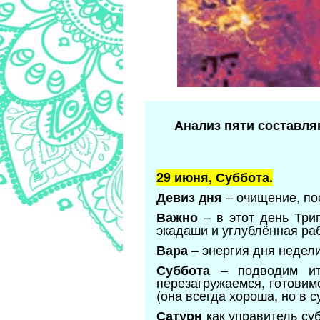
Анализ пяти составля
29 июня, Суббота.
– очищение, пос
Девиз дня
– в этот день Три
Важно
экадаши и углублённая раб
– энергия дня недели
Вара
– подводим ито
Суббота
перезагружаемся, готовим
(она всегда хороша, но в с
как управитель суб
Сатурн