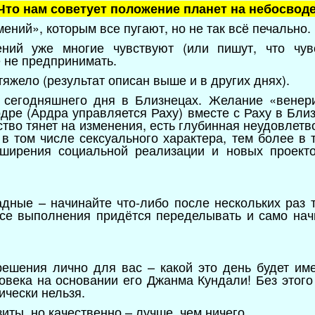
Что нам советует положение планет на небосводе
мений», которым все пугают, но не так всё печально.
ений уже многие чувствуют (или пишут, что чув
 не предпринимать.
тяжело (результат описан выше и в других днях).
 сегодняшнего дня в Близнецах. Желание «венер
рдре (Ардра управляется Раху) вместе с Раху в Бли
тво тянет на изменения, есть глубинная неудовлетво
в том числе сексуального характера, тем более в 
сширения социальной реализации и новых проект
дные – начинайте что-либо после нескольких раз 
ссе выполнения придётся переделывать и само нач
решения лично для вас – какой это день будет им
овека на основании его Джанма Кундали! Без этого
ически нельзя.
зиты, но качественно – лучше, чем ничего.