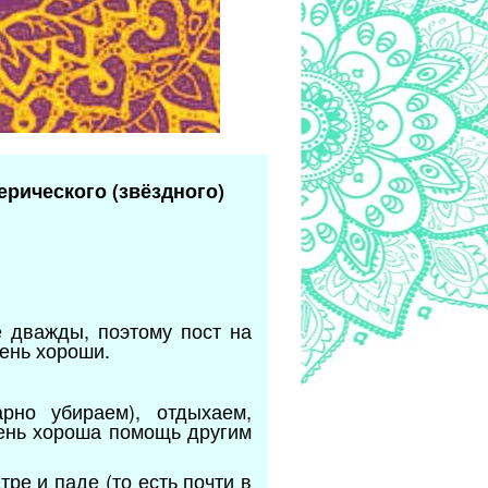
ерического (звёздного)
ё дважды, поэтому пост на
чень хороши.
рно убираем), отдыхаем,
чень хороша помощь другим
ре и паде (то есть почти в