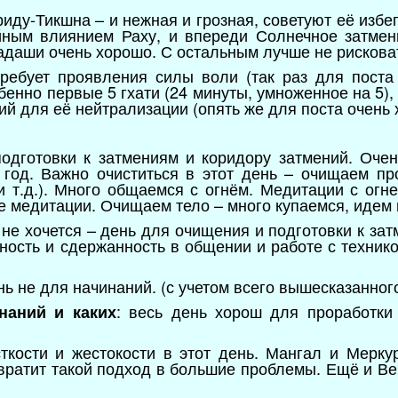
иду-Тикшна – и нежная и грозная, советуют её избе
йным влиянием Раху, и впереди Солнечное затме
кадаши очень хорошо. С остальным лучше не рискова
ребует проявления силы воли (так раз для поста 
бенно первые 5 гхати (24 минуты, умноженное на 5),
й для её нейтрализации (опять же для поста очень 
одготовки к затмениям и коридору затмений. Очен
 год. Важно очиститься в этот день – очищаем про
и т.д.). Много общаемся с огнём. Медитации с ог
е медитации. Очищаем тело – много купаемся, идем 
не хочется – день для очищения и подготовки к за
ость и сдержанность в общении и работе с техникой
нь не для начинаний. (с учетом всего вышесказанног
: весь день хорош для проработк
наний и каких
кости и жестокости в этот день. Мангал и Мерку
вратит такой подход в большие проблемы. Ещё и Ве