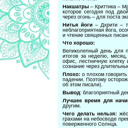
– Криттика – Мр
Накшатры
которое сегодня под дво
через огонь – для поста э
– Дхрити – т
Нитья йоги
неблагоприятная йога, осо
и чтение священных писани
Что хорошо:
Великолепный день для п
итогов за неделю, месяц,
офис, лестничную клетку 
сознание через длительны
о плохом говорить 
Плохо:
падении. Поэтому осторожн
об этом писали).
: благоприятный де
Вывод
Лучшее время для начи
другим.
жёст
Чего делать нельзя:
грахами на небосводе пре
поверженного Солнца.