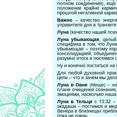
полном соединении), ещё 
положение крайне кармич
прошлой негативной кармо
– качество энерги
Важно
управителя дня в транзите
(качество нашей пси
Луна
, целый
Луна убывающая
специфика в том, что Лун
убывающая – поэтому хор
консолидацией, объединен
разумно итоги и постимся 
Ну и конечно поститься н
Для любой духовной прак
цели – что и зачем мы дел
(Меше) – хо
Луна в Овне
плане очищения сознания,
эмоциями, насколько наша 
с 13:32 –
Луна в Тельце
экадаши – постимся и мед
Венера в близнецах прибли
пока не очень.