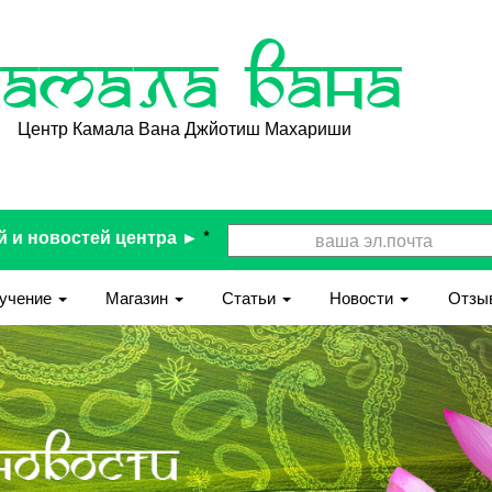
Камала Вана
Центр Камала Вана Джйотиш Махариши
й и новостей центра ►
*
учение
Магазин
Статьи
Новости
Отзы