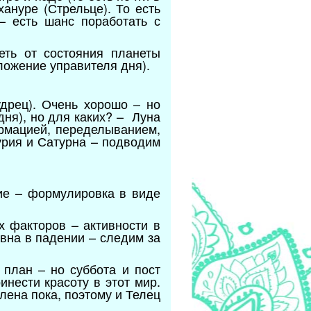
ануре (Стрельце). То есть
– есть шанс поработать с
еть от состояния планеты
ложение управителя дня).
удрец). Очень хорошо – но
дня), но для каких? – Луна
рмацией, переделыванием,
урия и Сатурна – подводим
ие – формулировка в виде
х факторов – активности в
Овна в падении – следим за
 план – но суббота и пост
нести красоту в этот мир.
лена пока, поэтому и Телец