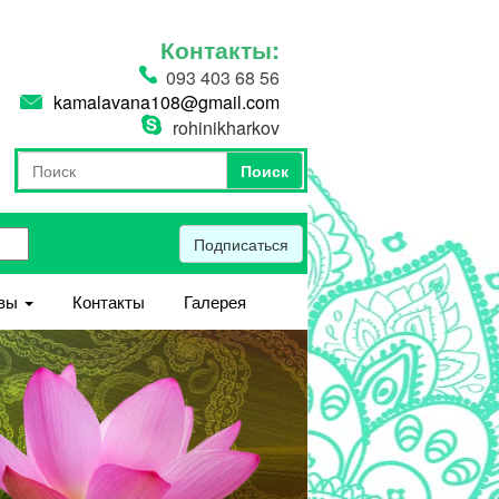
Контакты:
093 403 68 56
kamalavana108@gmail.com
rohinikharkov
Поиск
Форма поиска
Поиск
Подписаться
вы
Контакты
Галерея