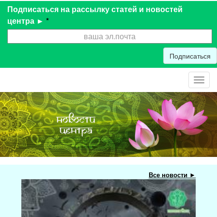
Подписаться на рассылку статей и новостей
центра ►
*
Подписаться
Toggl
navig
Все новости ►