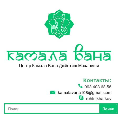
Перейти к основному содержанию
Камала Вана
Центр Камала Вана Джйотиш Махариши
Контакты:
093 403 68 56
kamalavana108@gmail.com
rohinikharkov
Поиск
Форма поиска
Поиск