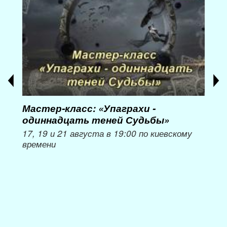
Мастер-класс: «Упаграхи -
Мас
одиннадцать теней Судьбы»
при
пер
17, 19 и 21 августа в 19:00 по киевскому
времени
Мож