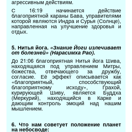
агрессивным действиям.
С 16:19 начинается действие
благоприятной караны Бава, управителями
которой являются Индра и Сурья (Солнце),
направленная на улучшение здоровья и
отдых.
5. Нитья йога.
«Знание Йоги излечивает
от болезней» (Нарасимха Рао).
До 21:06 благоприятная Нитья йога Шива,
находящаяся под управлением Митры,
божества, отвечающего за дружбу,
согласие. Её эффект описывается как
«благоприятный, способствующий
благоприятному исходу», Грахой,
курирующей Шиву, является Буддха
(Меркурий), находящийся в Карке и
дающим контроль эмоций над нашим
мышлением.
6. Что нам советует положение планет
на небосводе: