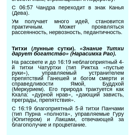
С 06:57 Чандра переходит в знак Канья
(Дева).
Ум получает много идей, становится
практичным. Может проявляться
рассеянность, нервозность, педантичность.
Титхи (лунные сутки).
«Знание Титхи
дарует богатство» (Нарасимха Рао).
На рассвете и до 16:19 неблагоприятный 4-
й титхи Чатуртхи (тип Риктха «пустые
руки»), управляемый устранителем
препятствий Ганешей и богом смерти и
справедливости Ямой, Буддхой
(Меркурием). Его природа трактуется как
Кхала: «дурной нрав», «дающий зависть,
преграды, препятствия».
С 16:19 благоприятный 5-й титхи Панчами
(тип Пурна «полнота», управляемые Гуру
(Юпитером) и Лакшми, отвечающей за
благополучие и процветание.