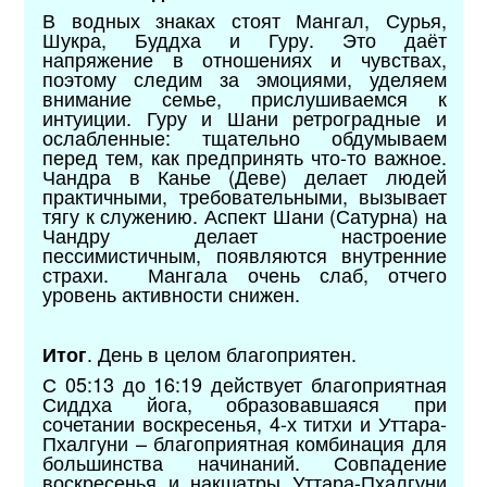
В водных знаках стоят Мангал, Сурья,
Шукра, Буддха и Гуру. Это даёт
напряжение в отношениях и чувствах,
поэтому следим за эмоциями, уделяем
внимание семье, прислушиваемся к
интуиции. Гуру и Шани ретроградные и
ослабленные: тщательно обдумываем
перед тем, как предпринять что-то важное.
Чандра в Канье (Деве) делает людей
практичными, требовательными, вызывает
тягу к служению. Аспект Шани (Сатурна) на
Чандру делает настроение
пессимистичным, появляются внутренние
страхи. Мангала очень слаб, отчего
уровень активности снижен.
. День в целом благоприятен.
Итог
С 05:13 до 16:19 действует благоприятная
Сиддха йога, образовавшаяся при
сочетании воскресенья, 4-х титхи и Уттара-
Пхалгуни – благоприятная комбинация для
большинства начинаний. Совпадение
воскресенья и накшатры Уттара-Пхалгуни