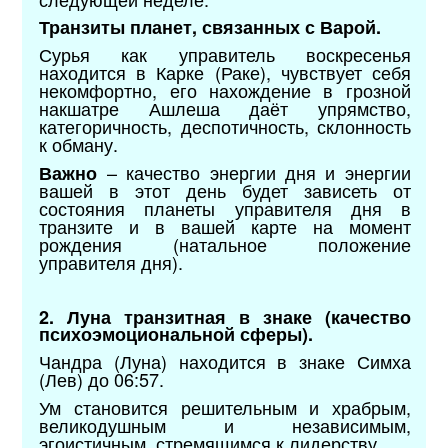
Транзиты планет, связанных с Варой.
Сурья как управитель воскресенья
находится в Карке (Раке), чувствует себя
некомфортно, его нахождение в грозной
накшатре Ашлеша даёт упрямство,
категоричность, деспотичность, склонность
к обману.
– качество энергии дня и энергии
Важно
вашей в этот день будет зависеть от
состояния планеты управителя дня в
транзите и в вашей карте на момент
рождения (натальное положение
управителя дня).
2. Луна транзитная в знаке (качество
психоэмоциональной сферы).
Чандра (Луна) находится в знаке Симха
(Лев) до 06:57.
Ум становится решительным и храбрым,
великодушным и независимым,
эгоистичным, стремящимся к лидерству.