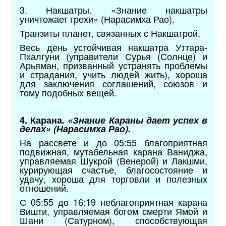
3. Накшатры. «Знание накшатры
уничтожает грехи» (Нарасимха Рао).
Транзиты планет, связанных с Накшатрой.
Весь день устойчивая накшатра Уттара-
Пхалгуни (управители Сурья (Солнце) и
Арьяман, призванный устранять проблемы
и страдания, учить людей жить), хороша
для заключения соглашений, союзов и
тому подобных вещей.
4. Карана.
«Знание Караны дает успех в
делах» (Нарасимха Рао).
На рассвете и до 05:55 благоприятная
подвижная, мутабельная карана Ваниджа,
управляемая Шукрой (Венерой) и Лакшми,
курирующая счастье, благосостояние и
удачу, хороша для торговли и полезных
отношений.
С 05:55 до 16:19 неблагоприятная карана
Вишти, управляемая богом смерти Ямой и
Шани (Сатурном), способствующая