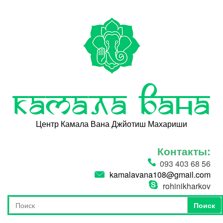
Перейти к основному содержанию
Камала Вана
Центр Камала Вана Джйотиш Махариши
Контакты:
093 403 68 56
kamalavana108@gmail.com
rohinikharkov
Поиск
Форма поиска
Поиск