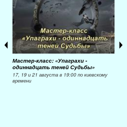
Мастер-класс: «Упаграхи -
Мас
одиннадцать теней Судьбы»
при
пер
17, 19 и 21 августа в 19:00 по киевскому
времени
Мож