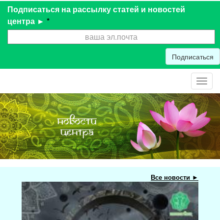
Подписаться на рассылку статей и новостей
центра ►
*
Подписаться
Toggl
navig
Все новости ►