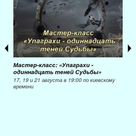
Мастер-класс: «Упаграхи -
Мас
одиннадцать теней Судьбы»
при
пер
17, 19 и 21 августа в 19:00 по киевскому
времени
Мож