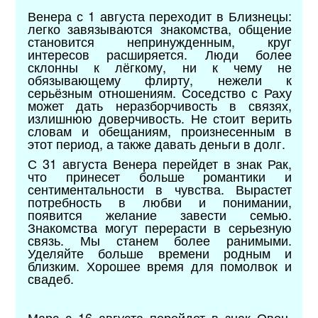
Венера с 1 августа переходит в Близнецы:
легко завязываются знакомства, общение
становится непринужденным, круг
интересов расширяется. Люди более
склонны к лёгкому, ни к чему не
обязывающему флирту, нежели к
серьёзным отношениям. Соседство с Раху
может дать неразборчивость в связях,
излишнюю доверчивость. Не стоит верить
словам и обещаниям, произнесенным в
этот период, а также давать деньги в долг.
С 31 августа Венера перейдет в знак Рак,
что принесет больше романтики и
сентиментальности в чувства. Вырастет
потребность в любви и понимании,
появится желание завести семью.
Знакомства могут перерасти в серьезную
связь. Мы станем более ранимыми.
Уделяйте больше времени родным и
близким. Хорошее время для помолвок и
свадеб.
Марс с 16 августа перейдет в знак Овен,