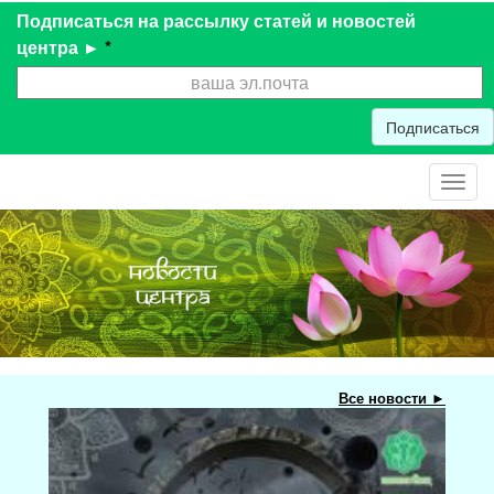
Подписаться на рассылку статей и новостей
центра ►
*
Подписаться
Toggl
navig
Все новости ►