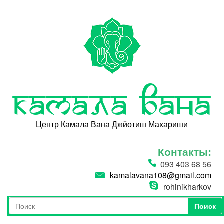
Перейти к основному содержанию
Камала Вана
Центр Камала Вана Джйотиш Махариши
Контакты:
093 403 68 56
kamalavana108@gmail.com
rohinikharkov
Поиск
Форма поиска
Поиск