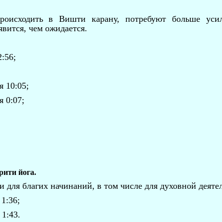
происходить в Вишти карану, потребуют больше усил
явится, чем ожидается.
2:56;
я 10:05;
я 0:07;
рити йога.
 для благих начинаний, в том числе для духовной деяте
 1:36;
 1:43.