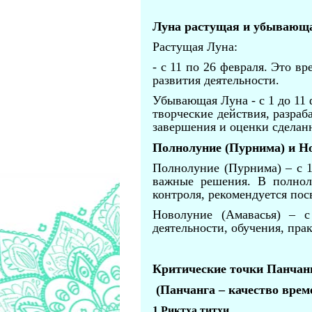
Луна растущая и убывающ
Растущая Луна:
- с 11 по 26 февраля. Это в
развития деятельности.
Убывающая Луна - с 1 до 11 
творческие действия, разраб
завершения и оценки сделан
Полнолуние (Пурнима) и Но
Полнолуние (Пурнима) – с 1
важные решения. В полнолу
контроля, рекомендуется пос
Новолуние (Амавасья) – с
деятельности, обучения, пра
Критические точки Панчанг
(Панчанга – качество врем
1.
Риктха титхи.