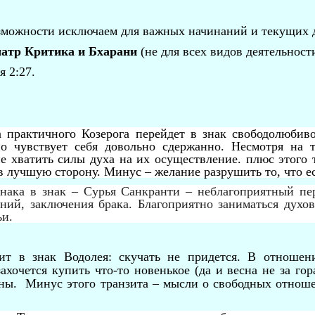
можности исключаем для важных начинаний и текущих де
шатр Критика и Бхарани
(не для всех видов деятельности
я 2:27.
а практичного Козерога перейдет в знак свободолюбив
но чувствует себя довольно сдержанно. Несмотря на т
е хватить силы духа на их осуществление. плюс этого 
в лучшую сторону. Минус – желание разрушить то, что ес
знака в знак – Сурья Санкранти – неблагоприятный пе
ний, заключения брака. Благоприятно заниматься духо
ьи.
ит в знак Водолея: скучать не придется. В отношени
ахочется купить что-то новенькое (да и весна не за гор
оны.
Минус этого транзита – мысли о свободных отношен