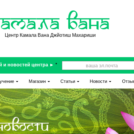
Камала Вана
Центр Камала Вана Джйотиш Махариши
й и новостей центра ►
*
учение
Магазин
Статьи
Новости
Отзы