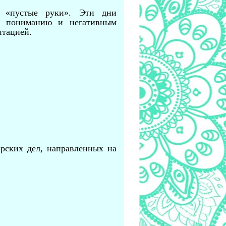
м «пустые руки». Эти дни
му пониманию и негативным
итацией.
рских дел, направленных на