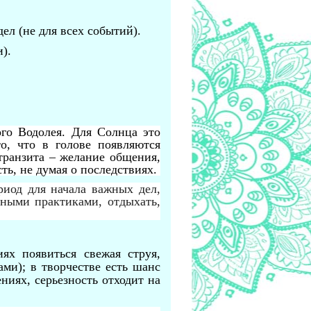
л (не для всех событий).
).
ого Водолея. Для Солнца это
о, что в голове появляются
транзита – желание общения,
ть, не думая о последствиях.
риод для начала важных дел,
вными практиками, отдыхать,
ях появиться свежая струя,
ами); в творчестве есть шанс
иях, серьезность отходит на