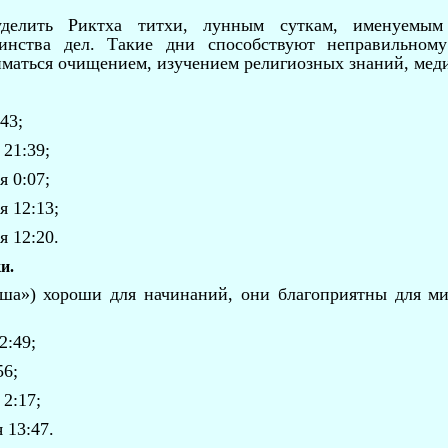
уделить Риктха титхи, лунным суткам, именуемы
шинства дел. Такие дни способствуют неправильно
иматься очищением, изучением религиозных знаний, мед
43;
 21:39;
я 0:07;
я 12:13;
я 12:20.
и.
ша») хороши для начинаний, они благоприятны для ми
2:49;
56;
 2:17;
 13:47.