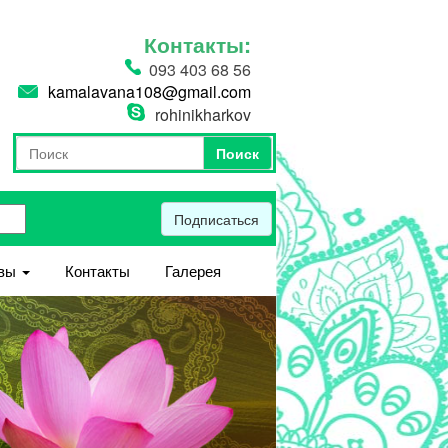
Контакты:
093 403 68 56
kamalavana108@gmail.com
rohinikharkov
Поиск
Форма поиска
Поиск
Подписаться
вы
Контакты
Галерея