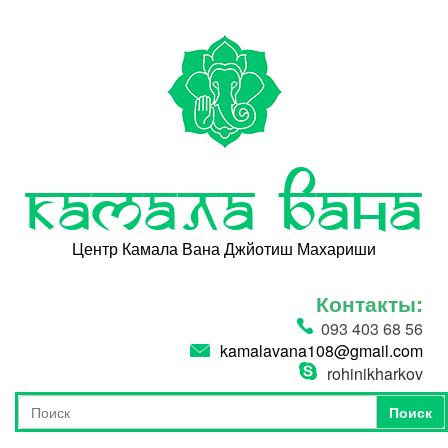
Перейти к основному содержанию
Камала Вана
Центр Камала Вана Джйотиш Махариши
Контакты:
093 403 68 56
kamalavana108@gmail.com
rohinikharkov
Поиск
Форма поиска
Поиск