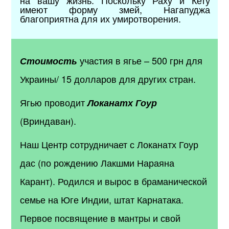
имеют форму змей, Нагапуджа
благоприятна для их умиротворения.
участия в ягье – 500 грн для
Стоимость
Украины/ 15 долларов для других стран.
Ягью проводит
Локанатх Гоур
(Вриндаван).
Наш Центр сотрудничает с Локанатх Гоур
дас (по рождению Лакшми Нараяна
Карант). Родился и вырос в браманической
семье на Юге Индии, штат Карнатака.
Первое посвящение в мантры и свой