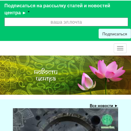
Подписаться на рассылку статей и новостей
центра ►
*
Подписаться
Toggl
navig
Все новости ►