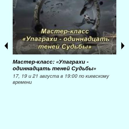
Мастер-класс: «Упаграхи -
Мас
одиннадцать теней Судьбы»
при
пер
17, 19 и 21 августа в 19:00 по киевскому
времени
Мож