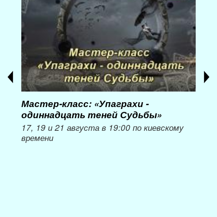
Мастер-класс: «Упаграхи -
Мас
одиннадцать теней Судьбы»
при
пер
17, 19 и 21 августа в 19:00 по киевскому
времени
Мож