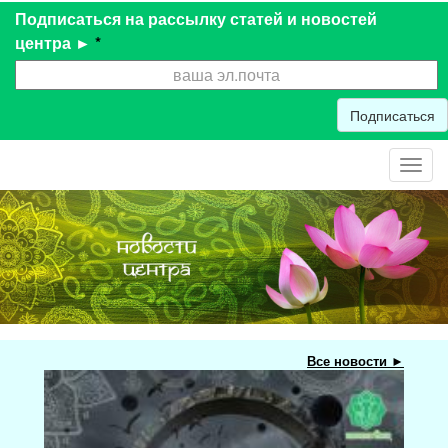
Подписаться на рассылку статей и новостей
центра ►
*
Подписаться
Toggl
navig
Все новости ►