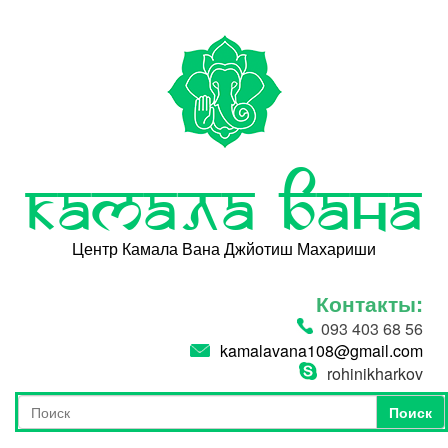
Перейти к основному содержанию
Камала Вана
Центр Камала Вана Джйотиш Махариши
Контакты:
093 403 68 56
kamalavana108@gmail.com
rohinikharkov
Поиск
Форма поиска
Поиск