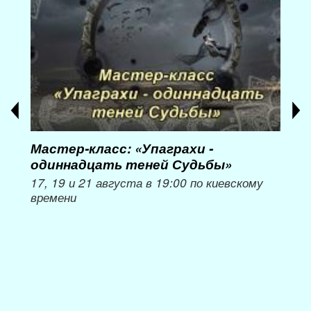
Мастер-класс: «Упаграхи -
Мас
одиннадцать теней Судьбы»
при
пер
17, 19 и 21 августа в 19:00 по киевскому
времени
Мож