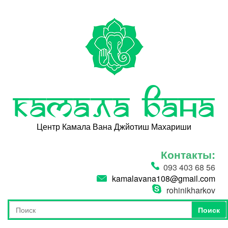
Перейти к основному содержанию
Камала Вана
Центр Камала Вана Джйотиш Махариши
Контакты:
093 403 68 56
kamalavana108@gmail.com
rohinikharkov
Поиск
Форма поиска
Поиск