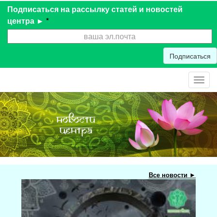
Подписаться на рассылку статей и новостей
центра ►
*
Подписаться
Toggl
navig
Все новости ►