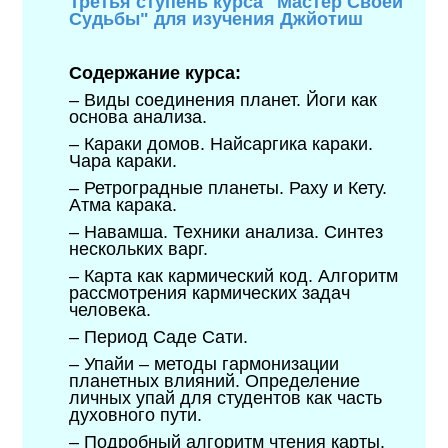
Третья ступень курса "Мастер Своей
Судьбы" для изучения Джйотиш
Содержание курса:
– Виды соединения планет. Йоги как
основа анализа.
– Караки домов. Найсаргика караки.
Чара караки.
– Ретроградные планеты. Раху и Кету.
Атма карака.
– Навамша. Техники анализа. Синтез
нескольких варг.
– Карта как кармический код. Алгоритм
рассмотрения кармических задач
человека.
– Период Саде Сати.
– Упайи – методы гармонизации
планетных влияний. Определение
личных упай для студентов как часть
духовного пути.
– Подробный алгоритм чтения карты.