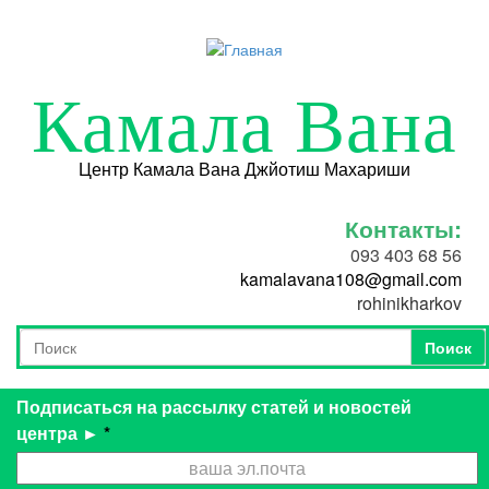
Перейти к основному содержанию
Камала Вана
Центр Камала Вана Джйотиш Махариши
Контакты:
093 403 68 56
kamalavana108@gmail.com
rohinikharkov
Поиск
Форма поиска
Поиск
Подписаться на рассылку статей и новостей
центра ►
*