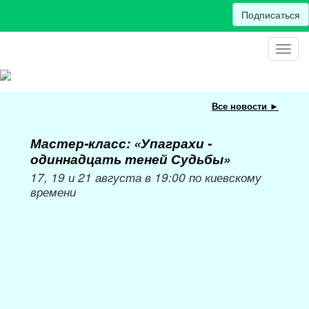
Подписаться
Toggl
navig
Все новости ►
Мастер-класс: «Упаграхи -
Мас
одиннадцать теней Судьбы»
при
пер
17, 19 и 21 августа в 19:00 по киевскому
времени
Мож