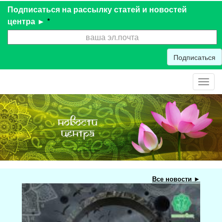
Подписаться на рассылку статей и новостей
центра ►
*
Подписаться
Toggl
navig
Все новости ►