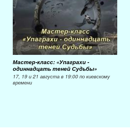
Мастер-класс: «Упаграхи -
Мас
одиннадцать теней Судьбы»
при
пер
17, 19 и 21 августа в 19:00 по киевскому
времени
Мож