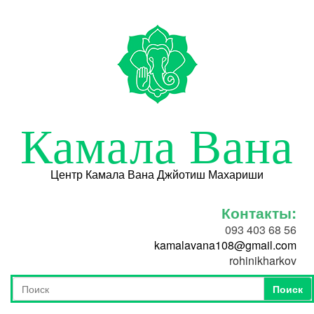
Перейти к основному содержанию
Камала Вана
Центр Камала Вана Джйотиш Махариши
Контакты:
093 403 68 56
kamalavana108@gmail.com
rohinikharkov
Поиск
Форма поиска
Поиск