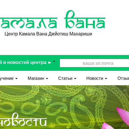
Камала Вана
Центр Камала Вана Джйотиш Махариши
й и новостей центра ►
*
учение
Магазин
Статьи
Новости
Отзы