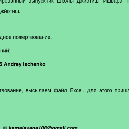
ированный выпускник Школы Джйотиш "Ишвара" Р
Джйотиш.
одное пожертвование.
ний:
35 Andrey Ischenko
твование, высылаем файл Excel. Для этого приш
✉
kamalavana108@gmail.com