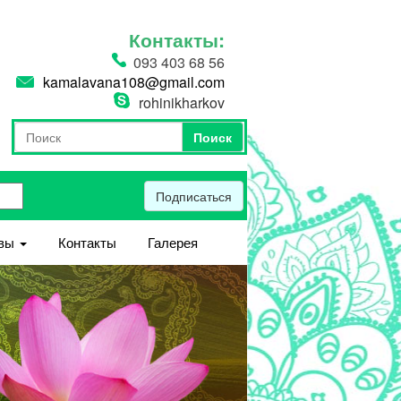
Контакты:
093 403 68 56
kamalavana108@gmail.com
rohinikharkov
Поиск
Форма поиска
Поиск
Подписаться
вы
Контакты
Галерея