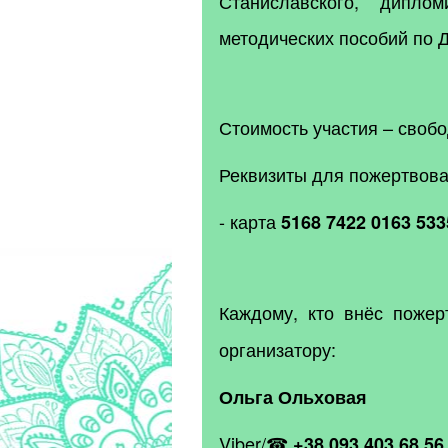
Станиславского, диплом
методических пособий по 
Стоимость участия – своб
Реквизиты для пожертвова
- карта
5168 7422 0163 53
Каждому, кто внёс пожер
организатору:
Ольга Ольховая
Viber/
☎
+38 093 403 68 56