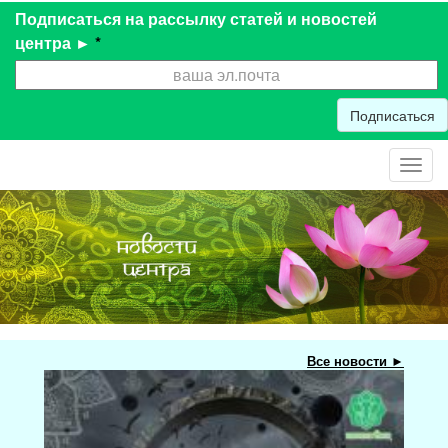
Подписаться на рассылку статей и новостей
центра ►
*
Подписаться
Toggl
navig
Все новости ►