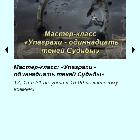
Мастер-класс: «Упаграхи -
Мас
одиннадцать теней Судьбы»
при
пер
17, 19 и 21 августа в 19:00 по киевскому
времени
Мож