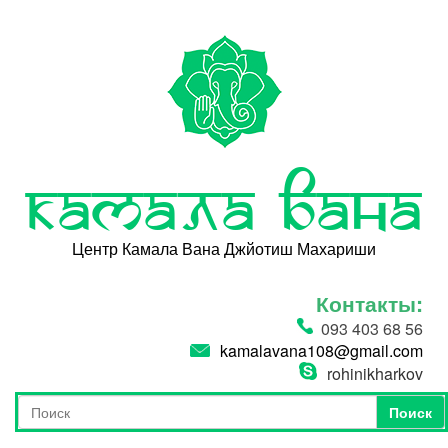
Перейти к основному содержанию
Камала Вана
Центр Камала Вана Джйотиш Махариши
Контакты:
093 403 68 56
kamalavana108@gmail.com
rohinikharkov
Поиск
Форма поиска
Поиск