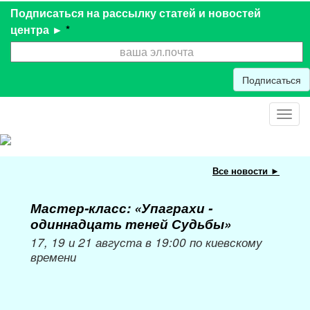
Подписаться на рассылку статей и новостей
центра ►
*
Подписаться
Toggl
navig
Все новости ►
Мастер-класс: «Упаграхи -
Мас
одиннадцать теней Судьбы»
при
пер
17, 19 и 21 августа в 19:00 по киевскому
времени
Мож