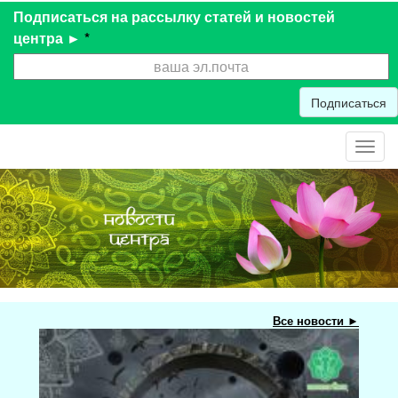
Подписаться на рассылку статей и новостей
центра ►
*
Подписаться
Toggl
navig
Все новости ►