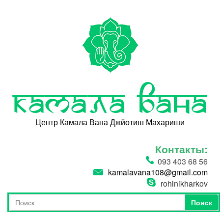
Перейти к основному содержанию
Камала Вана
Центр Камала Вана Джйотиш Махариши
Контакты:
093 403 68 56
kamalavana108@gmail.com
rohinikharkov
Поиск
Форма поиска
Поиск