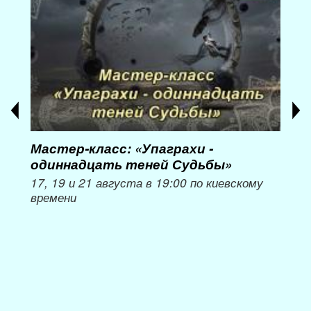
Мастер-класс: «Упаграхи -
Мас
одиннадцать теней Судьбы»
при
пер
17, 19 и 21 августа в 19:00 по киевскому
времени
Мож