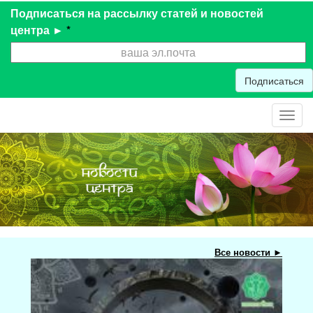
Подписаться на рассылку статей и новостей
центра ►
*
Подписаться
Toggl
navig
Все новости ►