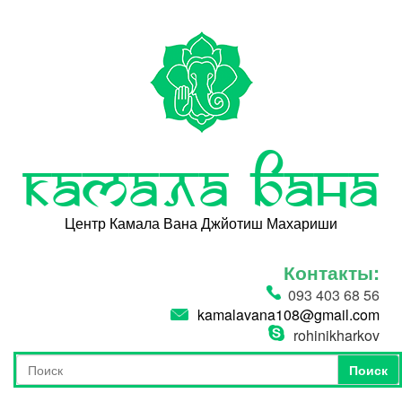
Перейти к основному содержанию
Камала Вана
Центр Камала Вана Джйотиш Махариши
Контакты:
093 403 68 56
kamalavana108@gmail.com
rohinikharkov
Поиск
Форма поиска
Поиск