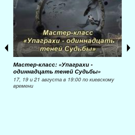
Мастер-класс: «Упаграхи -
Мас
одиннадцать теней Судьбы»
при
пер
17, 19 и 21 августа в 19:00 по киевскому
времени
Мож