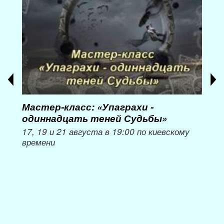
Мастер-класс: «Упаграхи -
Мас
одиннадцать теней Судьбы»
при
пер
17, 19 и 21 августа в 19:00 по киевскому
времени
Мож