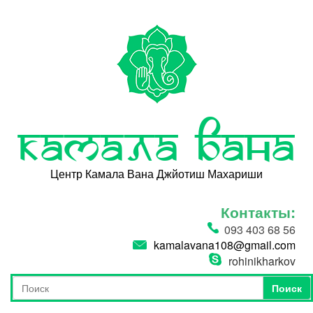
Перейти к основному содержанию
Камала Вана
Центр Камала Вана Джйотиш Махариши
Контакты:
093 403 68 56
kamalavana108@gmail.com
rohinikharkov
Поиск
Форма поиска
Поиск