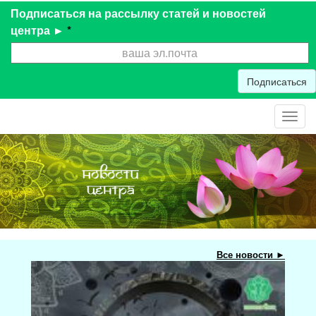
Подписаться на рассылку статей и новостей
центра ►
*
Подписаться
Toggl
navig
Все новости ►