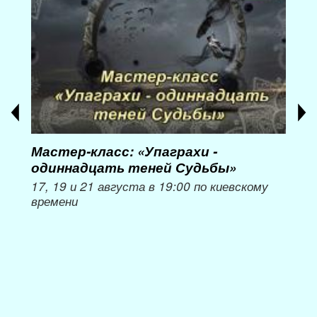
Мастер-класс: «Упаграхи -
Мас
одиннадцать теней Судьбы»
при
пер
17, 19 и 21 августа в 19:00 по киевскому
времени
Мож