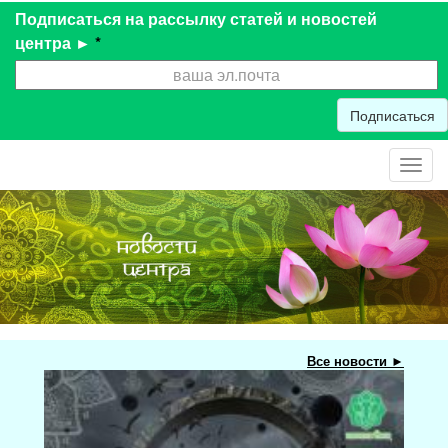
Подписаться на рассылку статей и новостей
центра ►
*
Подписаться
Toggl
navig
Все новости ►