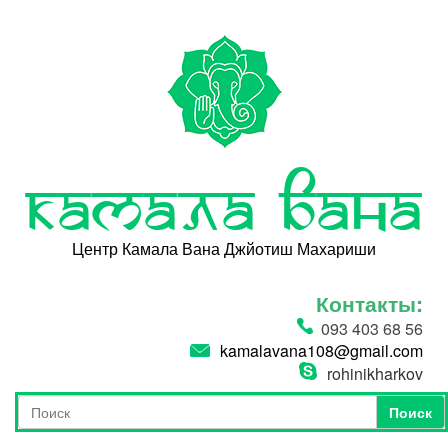
Перейти к основному содержанию
Камала Вана
Центр Камала Вана Джйотиш Махариши
Контакты:
093 403 68 56
kamalavana108@gmail.com
rohinikharkov
Поиск
Форма поиска
Поиск