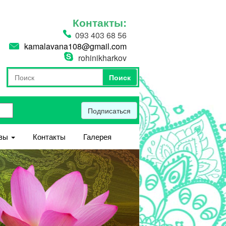
Контакты:
093 403 68 56
kamalavana108@gmail.com
rohinikharkov
Поиск
Форма поиска
Поиск
Подписаться
вы
Контакты
Галерея