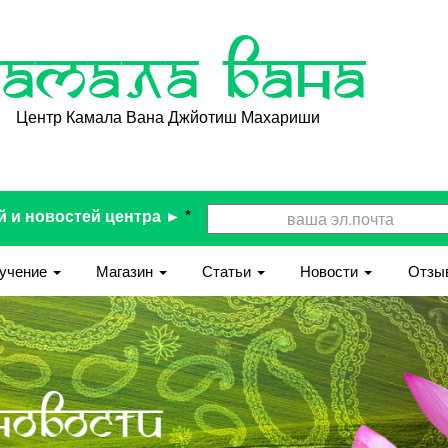
Камала Вана
Центр Камала Вана Джйотиш Махариши
й и новостей центра ►
*
учение
Магазин
Статьи
Новости
Отзы