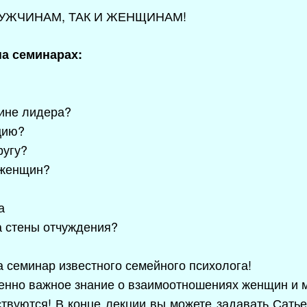
МУЖЧИНАМ, ТАК И ЖЕНЩИНАМ!
а семинарах:
чине лидера?
цию?
ругу?
 женщин?
а
за стены отчуждения?
а семинар известного семейного психолога!
енно важное знание о взаимоотношениях женщин и 
твуются! В конце лекции вы можете задавать Сатье