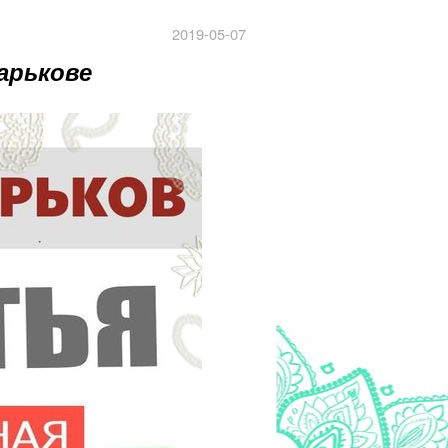
2019-05-07
арькове