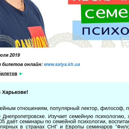
июля 2019
з билетов онлайн:
www.satya.kh.ua
билетов
 Харькове!
мейным отношениям, популярный лектор, философ, п
е Днепропетровске. Изучает семейную психологию, 
005 даёт семинары по семейной психологии, воспита
улярных в странах СНГ и Европы семинаров “Фило