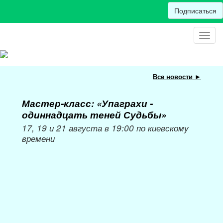
Подписаться
Toggl
navig
Все новости ►
Мастер-класс: «Упаграхи -
Мас
одиннадцать теней Судьбы»
при
пер
17, 19 и 21 августа в 19:00 по киевскому
времени
Мож