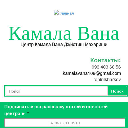
Перейти к основному содержанию
Камала Вана
Центр Камала Вана Джйотиш Махариши
Контакты:
093 403 68 56
kamalavana108@gmail.com
rohinikharkov
Поиск
Форма поиска
Поиск
Подписаться на рассылку статей и новостей
центра ►
*