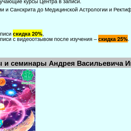
учающие курсы Центра в записи.
и и Санскрита до Медицинской Астрологии и Ректиф
аписи
,
скидка 20%
записи с видеоотзывом после изучения
–
.
скидка 25%
ы и семинары Андрея Васильевича 