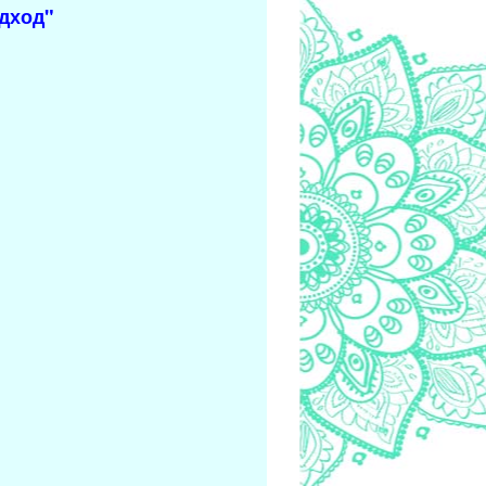
одход"