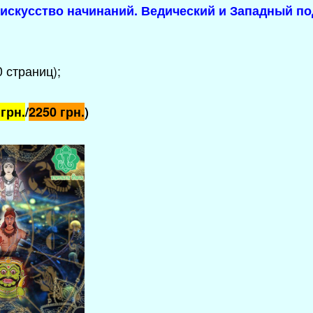
 искусство начинаний. Ведический и Западный п
 страниц);
 грн.
/
2250 грн.
)