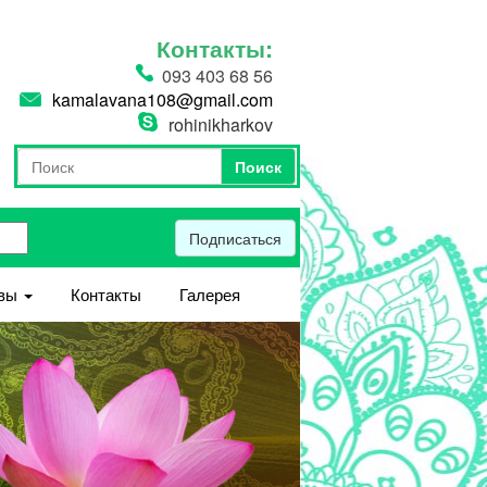
Контакты:
093 403 68 56
kamalavana108@gmail.com
rohinikharkov
Поиск
Форма поиска
Поиск
Подписаться
вы
Контакты
Галерея