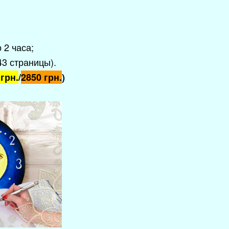
 2 часа;
43 страницы)
.
 грн.
/
2850 грн.
)