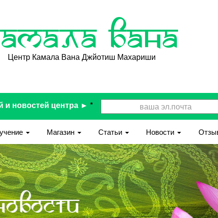
Камала Вана
Центр Камала Вана Джйотиш Махариши
й и новостей центра ►
*
учение
Магазин
Статьи
Новости
Отзы