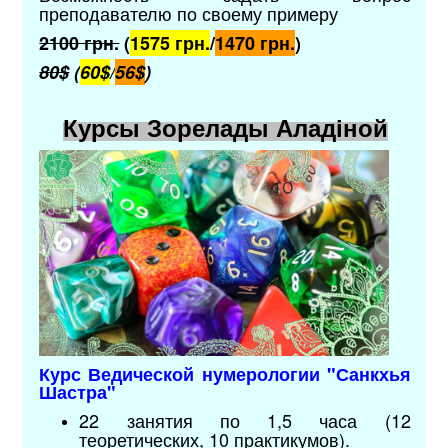
преподавателю по своему примеру
2100 грн.
(
1575 грн.
/
1470 грн.
)
80$
(
60$
/
56$
)
Курсы Зорелады Аладіной
Курс Ведической нумерологии "Санкхья
Шастра"
22 занятия по 1,5 часа (12
теоретических, 10 практикумов).