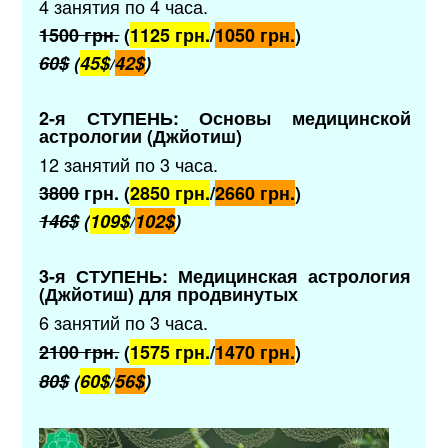
4 занятия по 4 часа.
1500 грн.
(
1125 грн.
/
1050 грн.
)
60$
(
45$
/
42$
)
2-я СТУПЕНЬ: Основы медицинской
астрологии (Джйотиш)
12 занятий по 3 часа.
3800
грн. (
2850 грн.
/
2660 грн.
)
146$
(
109$
/
102$
)
3-я СТУПЕНЬ: Медицинская астрология
(Джйотиш) для продвинутых
6 занятий по 3 часа.
2100 грн.
(
1575 грн.
/
1470 грн.
)
80$
(
60$
/
56$
)