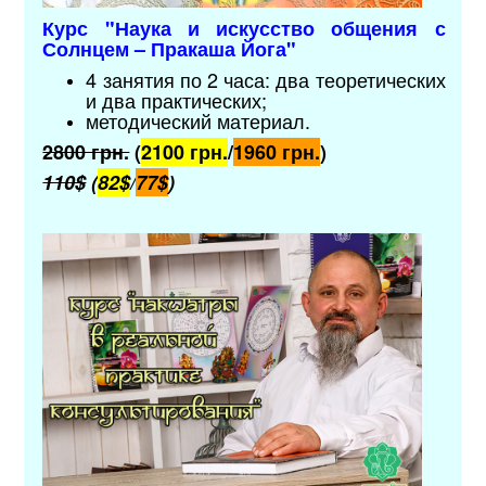
Курс "
Наука и искусство общения с
Солнцем – Пракаша Йога
"
4 занятия по 2 часа: два теоретических
и два практических;
методический материал
.
2800 грн.
(
2100 грн.
/
1960 грн.
)
110$
(
82$
/
77$
)