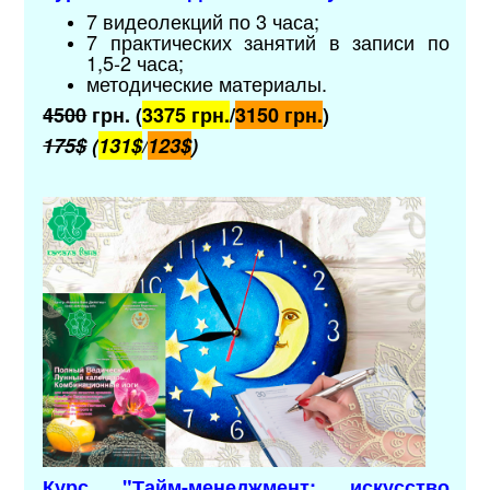
7 видеолекций по 3 часа;
7 практических занятий в записи по
1,5-2 часа;
методические материалы
.
4500
грн. (
3375 грн.
/
3150 грн.
)
175$
(
131$
/
123$
)
Курс "Тайм-менеджмент: искусство