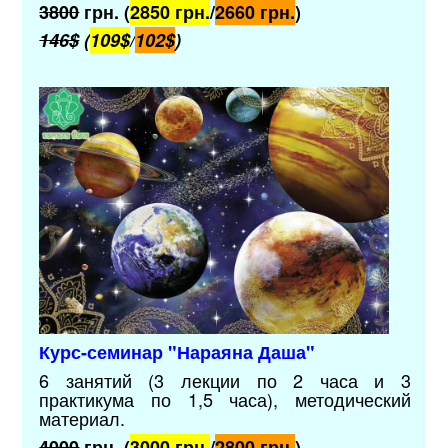
3800
грн. (
2850 грн.
/
2660 грн.
)
146$
(
109$
/
102$
)
Курс-семинар "Нараяна Даша"
6 занятий (3 лекции по 2 часа и 3
практикума по 1,5 часа),
методический
материал.
4000
грн. (
3000 грн.
/
2800 грн.
)