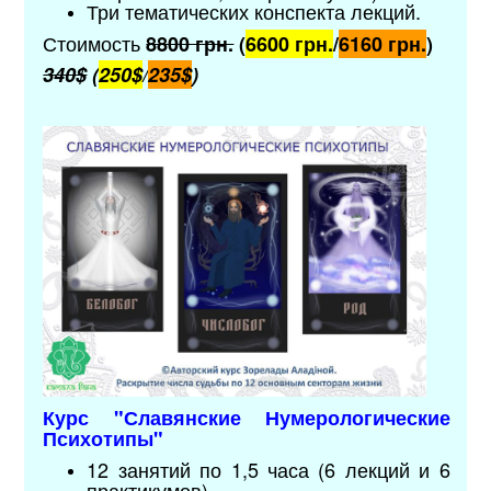
Три тематических конспекта лекций.
Стоимость
8800 грн.
(
6600 грн.
/
6160 грн.
)
340$
(
250$
/
235$
)
Курс "
Славянские Нумерологические
Психотипы
"
12 занятий по 1,5 часа (6 лекций и 6
практикумов).