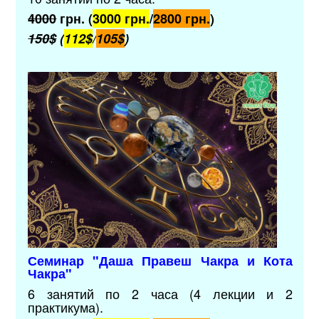
4000
грн. (
3000 грн.
/
2800 грн.
)
150$
(
112$
/
105$
)
Семинар "Даша Правеш Чакра и Кота
Чакра"
6 занятий по 2 часа (4 лекции и 2
практикума).