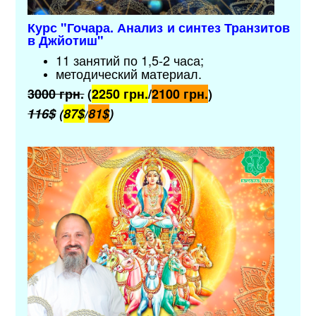
Курс "Гочара. Анализ и синтез Транзитов
в Джйотиш"
11 занятий по 1,5-2 часа;
методический материал
.
3000 грн.
(
2250 грн.
/
2100 грн.
)
116$
(
87$
/
81$
)