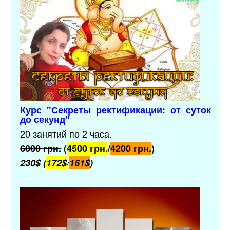
Курс "Секреты ректификации: от суток
до секунд"
20 занятий по 2 часа.
6000
грн.
(
4500 грн.
/
4200 грн.
)
230$
(
172$
/
161$
)