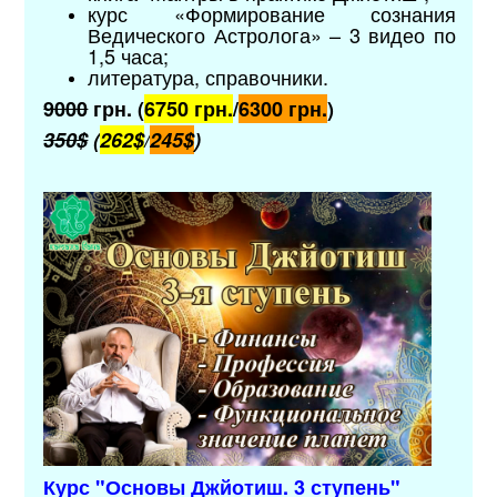
курс «Формирование сознания
Ведического Астролога» – 3 видео по
1,5 часа;
литература, справочники.
9000
грн. (
6750 грн.
/
6300 грн.
)
350$
(
262$
/
245$
)
Курс "Основы Джйотиш. 3 ступень"