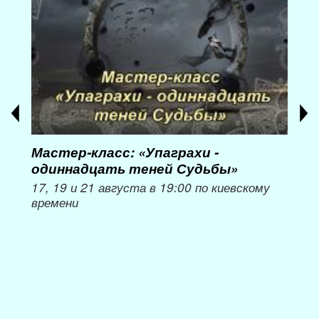
Мастер-класс: «Упаграхи -
Мас
одиннадцать теней Судьбы»
при
пер
17, 19 и 21 августа в 19:00 по киевскому
времени
Мож