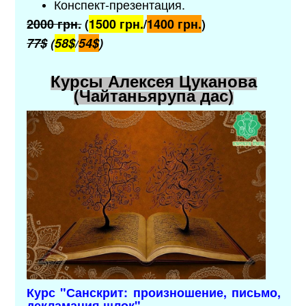
Конспект-презентация.
2000 грн.
(
1500 грн.
/
1400 грн.
)
77$
(
58$
/
54$
)
Курсы Алексея Цуканова
(Чайтаньярупа дас)
Курс "
Санскрит: произношение, письмо,
декламация шлок
"