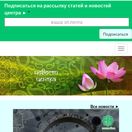
Подписаться на рассылку статей и новостей
центра ►
*
Подписаться
Toggl
navig
Все новости ►