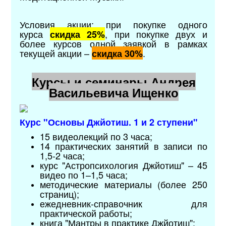
Условия акции: при покупке одного
курса
, при покупке двух и
скидка 25%
более курсов одной заявкой в рамках
текущей акции
–
.
скидка 30%
Курсы и семинары Андрея
Васильевича Ищенко
Курс "Основы Джйотиш. 1 и 2 ступени"
15 видеолекций по 3 часа;
14 практических занятий в записи по
1,5-2 часа;
курс "Астропсихология Джйотиш" – 45
видео по 1–1,5 часа;
методические материалы (более 250
страниц);
ежедневник-справочник для
практической работы;
книга "Мантры в практике Джйотиш";