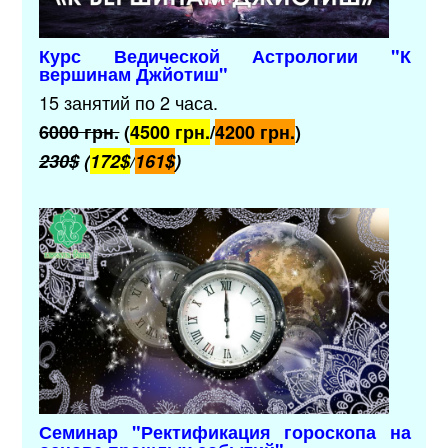
Курс Ведической Астрологии
"К
вершинам Джйотиш"
15 занятий по 2 часа.
6000 грн.
(
4500 грн.
/
4200 грн.
)
230$
(
172$
/
161$
)
Семинар "Ректификация гороскопа на