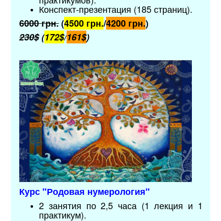
Конспект-презентация (185 страниц).
6000
грн.
(
4500 грн.
/
4200 грн.
)
230$
(
172$
/
161$
)
Курс "Родовая нумерология
"
2 занятия по 2,5 часа (1 лекция и 1
практикум).