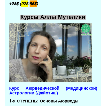
123$
(
92$
/
86$
)
Курсы Аллы Мутелики
Курс Аюрведической (Медицинской)
Астрологии (Джйотиш)
1-я СТУПЕНЬ: Основы Аюрведы