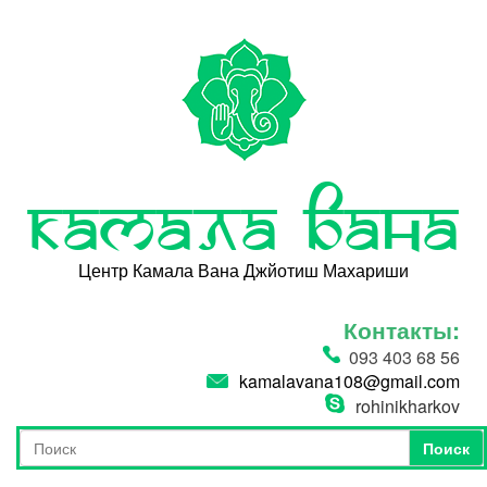
Перейти к основному содержанию
Камала Вана
Центр Камала Вана Джйотиш Махариши
Контакты:
093 403 68 56
kamalavana108@gmail.com
rohinikharkov
Поиск
Форма поиска
Поиск