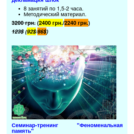
8 занятий по 1,5-2 часа.
Методический материал.
3200 грн.
(
2400 грн.
/
2240 грн.
)
123$
(
92$
/
86$
)
Семинар-тренинг "
Феноменальная
память
"