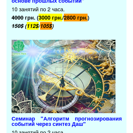
основе прошлых событий"
10 занятий по 2 часа.
4000
грн. (
3000 грн.
/
2800 грн.
)
150$
(
112$
/
105$
)
Семинар "Алгоритм прогнозирования
событий через синтез Даш"
10 занятий по 2 часа.