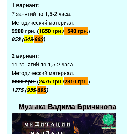
1 вариант:
7 занятий по 1,5-2 часа.
Методический материал.
2200 грн.
(
1650 грн.
/
1540 грн.
)
85$
(
64$
/
60$
)
2 вариант:
11 занятий по 1,5-2 часа.
Методический материал.
3300 грн.
(
2475 грн.
/
2310 грн.
)
127$
(
95$
/
89$
)
Музыка Вадима Бричикова