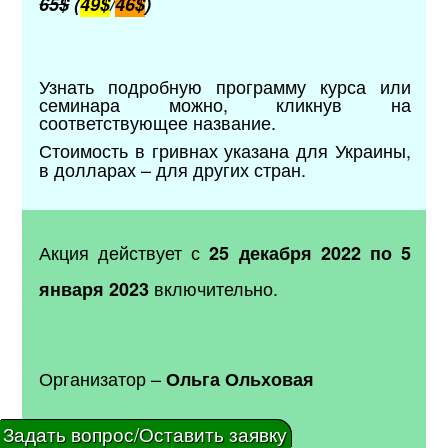
65$
(
49$
/
46$
)
Узнать подробную программу курса или
семинара можно, кликнув на
соответствующее название.
Стоимость в гривнах указана для Украины,
в долларах
–
для других стран.
Акция действует с
25 декабря 2022 по 5
включительно.
января 2023
Организатор –
Ольга Ольховая
☎
+38 093 403 68 56
Задать вопрос/Оставить заявку