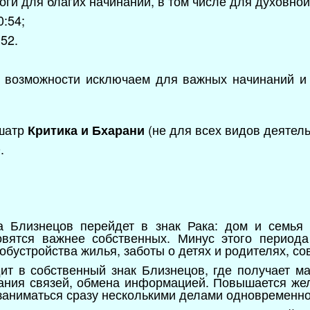
ги для благих начинаний, в том числе для духовной
0:54;
52.
 возможности исключаем для важных начинаний и 
кшатр
(не для всех видов деятель
Критика и Бхарани
.
а Близнецов перейдет в знак Рака: дом и семья
овятся важнее собственных. Минус этого периода
обустройства жилья, заботы о детях и родителях, со
ит в собственный знак Близнецов, где получает м
ания связей, обмена информацией. Повышается жел
 заниматься сразу несколькими делами одновременно