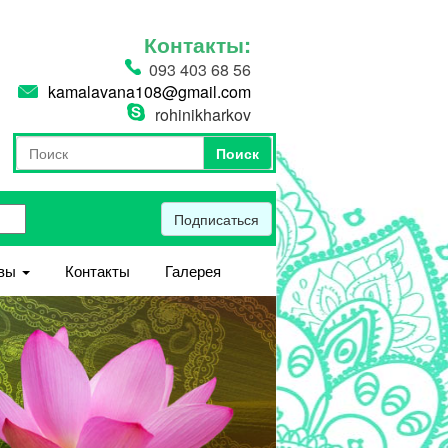
Контакты:
093 403 68 56
kamalavana108@gmail.com
rohinikharkov
Поиск
Форма поиска
Поиск
Подписаться
вы
Контакты
Галерея