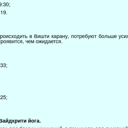
9:30;
:19.
происходить в Вишти карану, потребуют больше усил
роявится, чем ожидается.
33;
25;
 Вайдхрити йога.