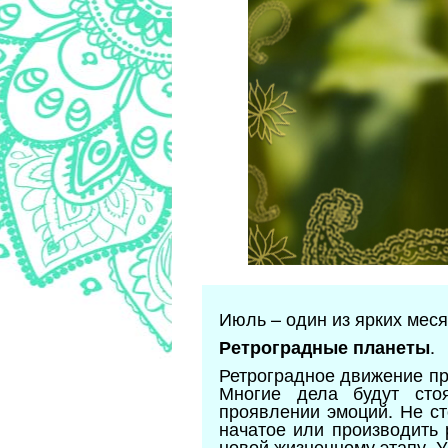
Июль – один из ярких мес
.
Ретроградные планеты
Ретроградное движение про
Многие дела будут стоя
проявлении эмоций. Не ст
начатое или производить 
новой жизненному этапу. У