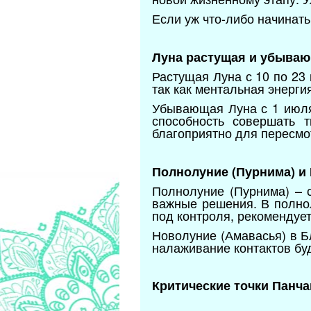
Если уж что-либо начинать
Луна растущая и убываю
Растущая Луна с 10 по 23
так как ментальная энерги
Убывающая Луна с 1 июля
способность совершать т
благоприятно для пересмот
Полнолуние (Пурнима) и 
Полнолуние (Пурнима) – с
важные решения. В полнол
под контроля, рекомендует
Новолуние (Амавасья) в Б
налаживание контактов бу
Критические точки Панча