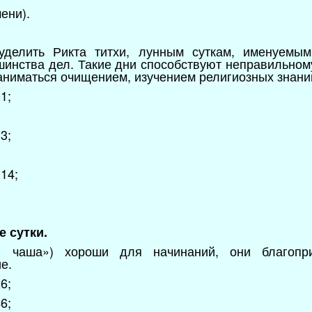
ени).
уделить Рикта титхи, лунным суткам, именуемым
шинства дел. Такие дни способствуют неправильно
аниматься очищением, изучением религиозных знани
1;
3;
14;
е сутки.
я чаша») хороши для начинаний, они благопр
е.
6;
6;