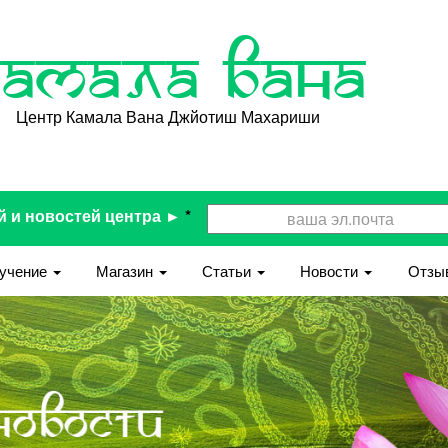
Камала Вана
Центр Камала Вана Джйотиш Махариши
й и новостей центра ►
*
учение
Магазин
Статьи
Новости
Отзы