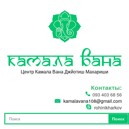
Перейти к основному содержанию
Камала Вана
Центр Камала Вана Джйотиш Махариши
Контакты:
093 403 68 56
kamalavana108@gmail.com
rohinikharkov
Поиск
Форма поиска
Поиск