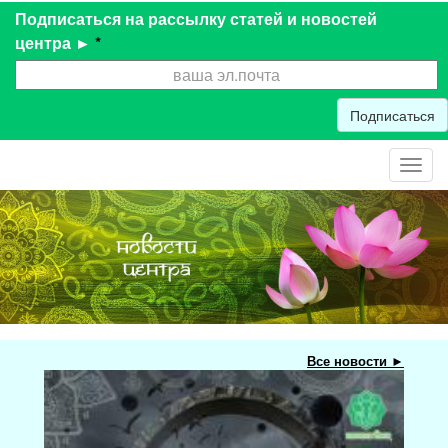
Подписаться на рассылку статей и новостей
центра ►
*
Подписаться
Toggl
navig
Все новости ►