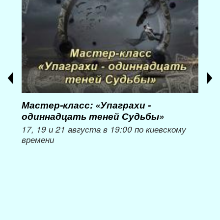
Мастер-класс: «Упаграхи -
Мас
одиннадцать теней Судьбы»
при
пер
17, 19 и 21 августа в 19:00 по киевскому
времени
Мож