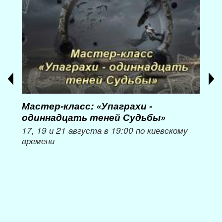
Мастер-класс: «Упаграхи -
Мас
одиннадцать теней Судьбы»
при
пер
17, 19 и 21 августа в 19:00 по киевскому
времени
Мож