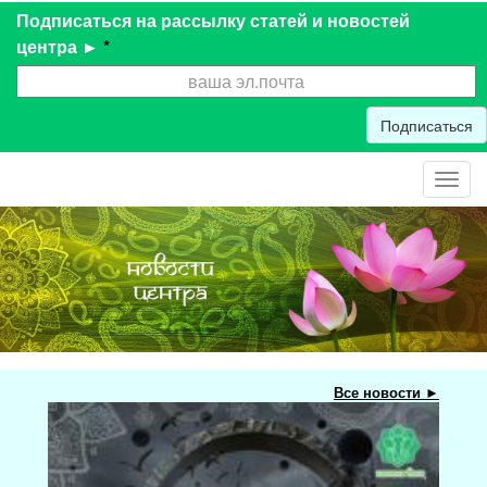
Подписаться на рассылку статей и новостей
центра ►
*
Подписаться
Toggl
navig
Все новости ►