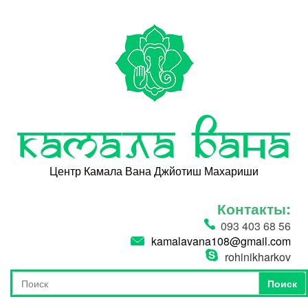
Перейти к основному содержанию
Камала Вана
Центр Камала Вана Джйотиш Махариши
Контакты:
093 403 68 56
kamalavana108@gmail.com
rohinikharkov
Поиск
Форма поиска
Поиск