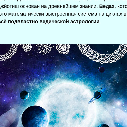
Джйотиш основан на древнейшем знании,
Ведах
, ко
это математически выстроенная система на циклах 
всё подвластно ведической астрологии
.