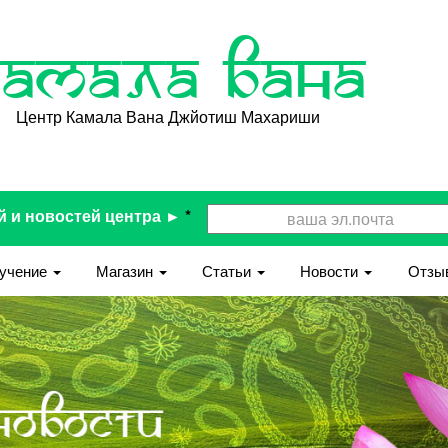
Камала Вана
Центр Камала Вана Джйотиш Махариши
й и новостей центра ►
*
учение
Магазин
Статьи
Новости
Отзы