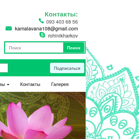
Контакты:
093 403 68 56
kamalavana108@gmail.com
rohinikharkov
Поиск
Форма поиска
Поиск
Подписаться
вы
Контакты
Галерея