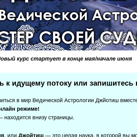
овый курс стартует в конце мая/начале июня
ь к идущему потоку или запишитесь
иться в мир Ведической Астрологии Джйотиш вместе
нлайн режиме!
—
находится внизу страницы.
ия
, или
Джойтиш
— это целая наука, в которой вы м