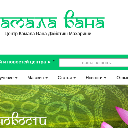
Камала Вана
Центр Камала Вана Джйотиш Махариши
й и новостей центра ►
*
учение
Магазин
Статьи
Новости
Отзы