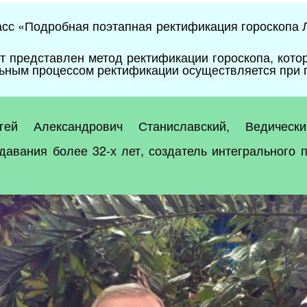
асс
«Подробная поэтапная ректификация гороскопа Ле
ет представлен метод ректификации гороскопа, кото
ильным процессом ректификации осуществляется при 
гей Александрович Станиславский, Ведическ
давания более 32-х лет, создатель интегрального 