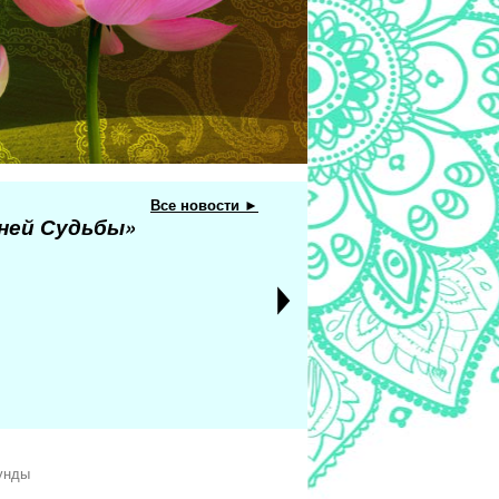
Все новости ►
еней Судьбы»
кунды