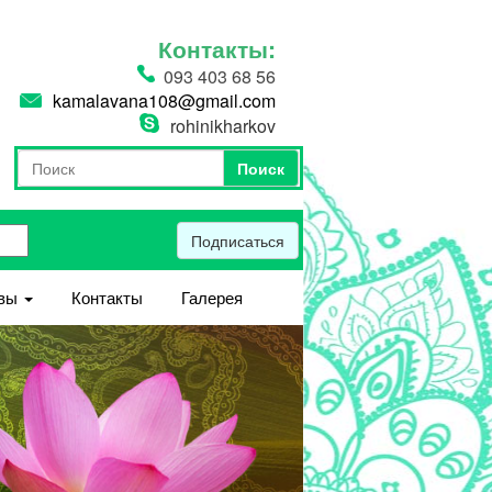
Контакты:
093 403 68 56
kamalavana108@gmail.com
rohinikharkov
Поиск
Форма поиска
Поиск
Подписаться
вы
Контакты
Галерея