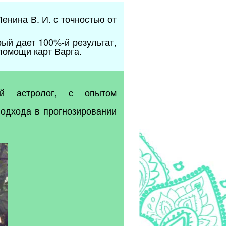
нина В. И. с точностью от
рый дает 100%-й результат,
помощи карт Варга.
ий астролог, с опытом
подхода в прогнозировании