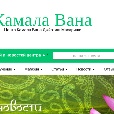
Камала Вана
Центр Камала Вана Джйотиш Махариши
й и новостей центра ►
*
учение
Магазин
Статьи
Новости
Отзы