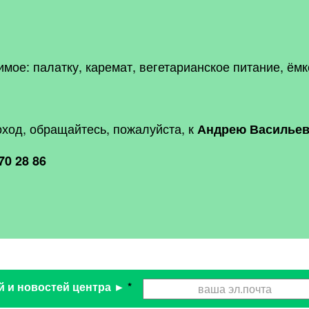
имое: палатку, каремат, вегетарианское питание, ём
оход, обращайтесь, пожалуйста, к
Андрею Васильев
70 28 86
й и новостей центра ►
*