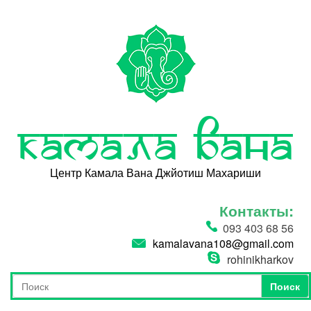
Перейти к основному содержанию
Камала Вана
Центр Камала Вана Джйотиш Махариши
Контакты:
093 403 68 56
kamalavana108@gmail.com
rohinikharkov
Поиск
Форма поиска
Поиск