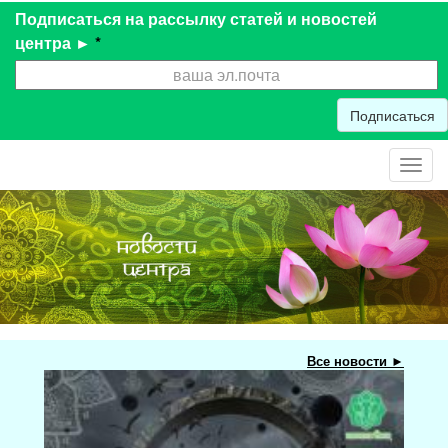
Подписаться на рассылку статей и новостей
центра ►
*
Подписаться
Toggl
navig
Все новости ►