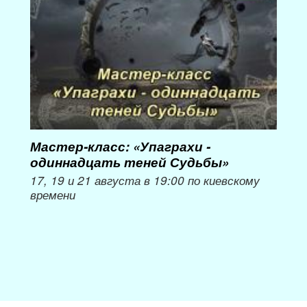
Мастер-класс: «Упаграхи -
Мас
одиннадцать теней Судьбы»
при
пер
17, 19 и 21 августа в 19:00 по киевскому
времени
Мож