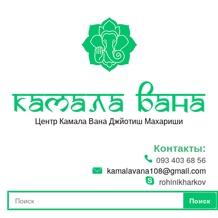
Перейти к основному содержанию
Камала Вана
Центр Камала Вана Джйотиш Махариши
Контакты:
093 403 68 56
kamalavana108@gmail.com
rohinikharkov
Поиск
Форма поиска
Поиск