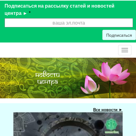
Подписаться на рассылку статей и новостей
центра ►
*
Подписаться
Toggl
navig
Все новости ►