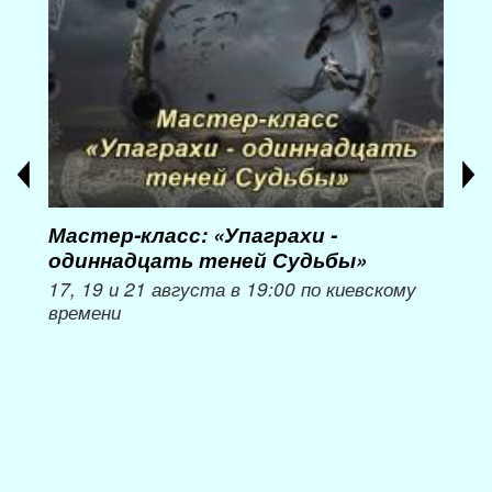
Мастер-класс: «Упаграхи -
Мас
одиннадцать теней Судьбы»
при
пер
17, 19 и 21 августа в 19:00 по киевскому
времени
Мож