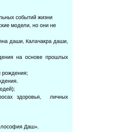
льных событий жизни
ские модели, но они не
яна даши, Калачакра даши,
дения на основе прошлых
ы рождения;
ждения.
юдей);
просах здоровья, личных
Философия Даш».