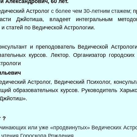
й Александрович, 60 лет.
дический Астролог
с более чем 30-летним стажем;
п
асти Джйотиша, владеет интегральным метод
 и статей по Ведической Астрологии.
нсультант и преподователь Ведической Астрологи
ательных курсов. Лектор. Организатор городских
стрологи
ильевич
ический Астролог, Ведический Психолог, консульт
ущий образовательных курсов. Руководитель Харьк
 Джйотиш».
т ?
чинающих или уже «продвинутых» Ведических Астрол
 чтения Гороскопа Рождения.