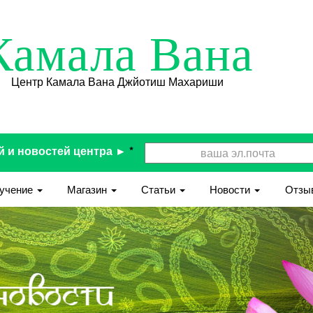
Камала Вана
Центр Камала Вана Джйотиш Махариши
й и новостей центра ►
*
учение
Магазин
Статьи
Новости
Отзы