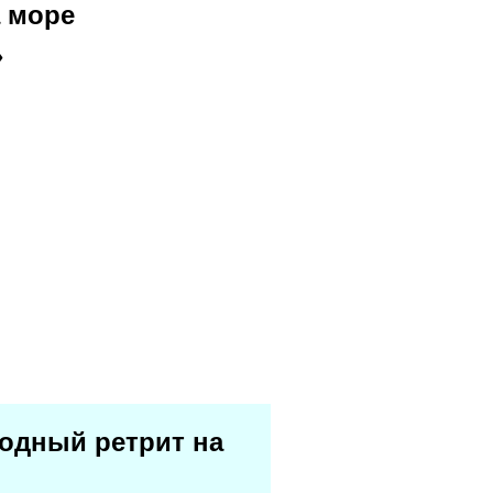
а море
»
годный ретрит на