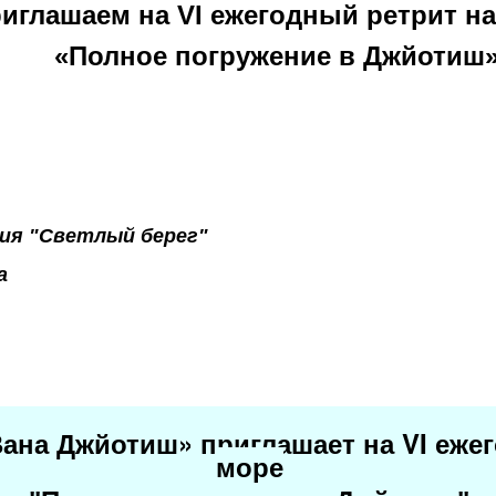
иглашаем на VI ежегодный ретрит н
«Полное погружение в Джйотиш
ия "Светлый берег"
ка
Джйотиш
» приглашает на VI еже
Вана
море