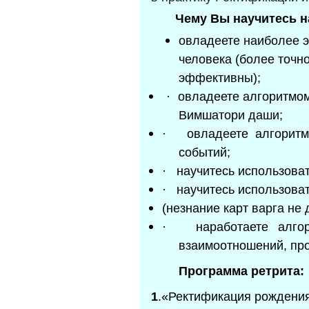
Чему Вы научитесь н
овладеете наиболее 
человека (более точно
эффективны);
·
овладеете алгоритмом
Вимшатори даши;
·
овладеете алгорит
событий;
·
научитесь использова
·
научитесь использова
(незнание карт варга не
·
наработаете алг
взаимоотношений, про
Программа ретрита:
1
.«Ректификация рождени