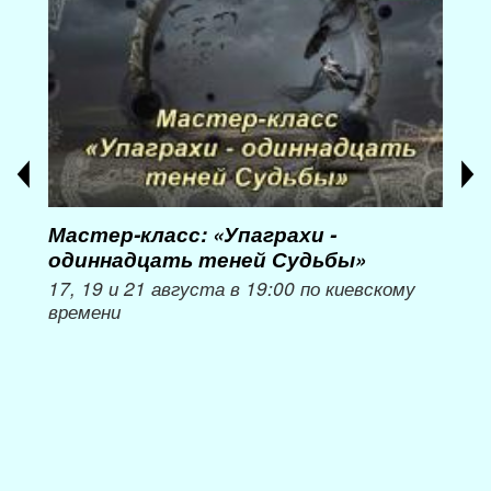
Мастер-класс: «Упаграхи -
Мас
одиннадцать теней Судьбы»
при
пер
17, 19 и 21 августа в 19:00 по киевскому
времени
Мож