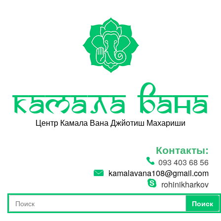
Перейти к основному содержанию
Камала Вана
Центр Камала Вана Джйотиш Махариши
Контакты:
093 403 68 56
kamalavana108@gmail.com
rohinikharkov
Поиск
Форма поиска
Поиск