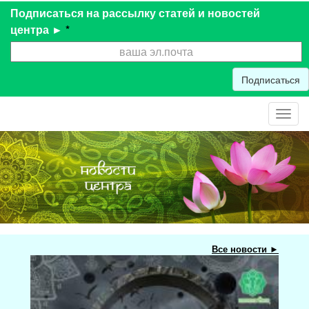
Подписаться на рассылку статей и новостей
центра ►
*
Подписаться
Toggl
navig
Все новости ►